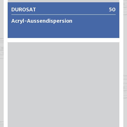
DUROSAT
50
Acryl-Aussendispersion
DUROSAT ist eine wasserverdünnbare, schwach
seidenglänzende Reinacrylat Dispersionsfarbe mit
Latexeffekt. Hochwertige Acrylbinder, Pigmente und
Füllstoffe machen DUROSAT zur absoluten Profiqualität
mit jahrelanger Erfahrung. Die Anstriche zeichnen sich
durch eine geringe Schmutzempfindlichkeit, hohe
Scheuerfestigkeit und Alkalibeständigkeit aus. Die
Anstriche bleiben atmungsaktiv, lichtecht (keine Dunkel-
oder Lichtvergilbung) und sind alterungsbeständig
(rissfrei) dank hoher Elastizität. DUROSAT lässt sich
angenehm leicht verarbeiten und ist wirtschaftlich in der
Anwendung dank hoher Ausgiebigkeit und Deckkraft.