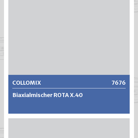
zuverlässigen Mischer.
Weitere Informationen
COLLOMIX
7676
Biaxialmischer ROTA X.40
Der ROTA X.40 ist geeignet zum Mischen von
Dispersionen, Fassadenfarben, Putze und Lacken. Der
Biaxialmischer zeichnet sich aus durch eine hohe Laufruhe,