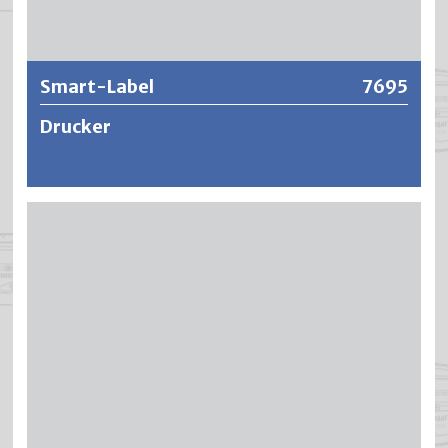
Weitere Informationen
Smart-Label
7695
Drucker
Effizienter Thermodirekt-Drucker mit einer Auflösung von
300 dpi und einer maximalen Etikettenbreite von bis zu
58mm.