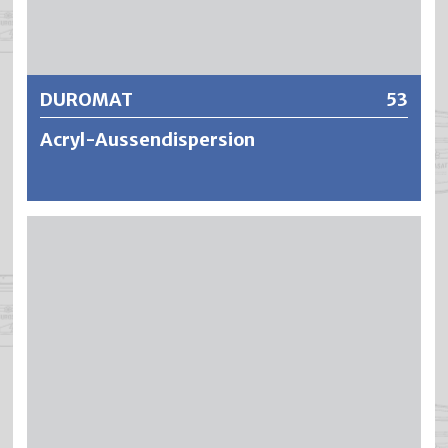
Weitere Informationen
DUROMAT
53
Acryl-Aussendispersion
DUROMAT ist eine wasserverdünnbare, matte Styrol-
Acrylat Dispersionsfarbe. Die Anstriche zeichnen sich
durch eine geringe Schmutzempfindlichkeit, hohe
Scheuerfestigkeit und Alkalibeständigkeit aus. Die
Anstriche bleiben atmungsaktiv, lichtecht (keine Dunkel-
oder Lichtvergilbung) und sind alterungsbeständig
(rissfrei) dank hoher Elastizität. DUROMAT lässt sich leicht
und ansatzfrei verarbeiten, ist problemlos
ausbesserungsfähig und zeigt sich wirtschaftlich in der
Anwendung dank hoher Ausgiebigkeit und Deckkraft.