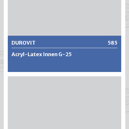
Alkalibeständigkeit. Die Anstriche bleiben atmungsaktiv,
lichtecht (keine Dunkel- oder Lichtvergilbung) und sind
alterungsbeständig (rissfrei) dank hoher Elastizität.
Weitere Informationen
DUROVIT
585
Acryl-Latex Innen G-25
DUROVIT ist eine wasserverdünnbare, emissions- und
geruchsneutrale Wohnraumfarbe. Die leicht
seidenglänzende Innenraumfarbe ist völlig
lösungsmittelfrei, wasch- und scheuerbeständig und
überzeugt durch eine hohe Deckkraft (vielfach genügt ein
Anstrich) und Ausgiebigkeit. DUROVIT lässt sich
angenehm leicht und ansatzfrei verarbeiten, ist
gerucharm und spritzt kaum beim Rollen. Die Anstriche