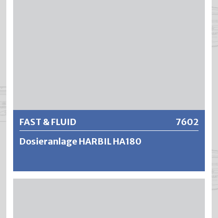
FAST & FLUID
7602
Dosieranlage HARBIL HA180
Die vollautomatische Dosieranlage mit Twin Ball Valves
(aus POM oder Edelstahl) verursacht dank der
verwendeten Markenkomponenten nur geringe
Betriebskosten. Die HA180 wurde speziell für den