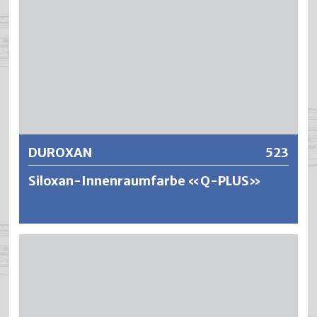
zeichnen sich aus durch eine geringe
Schmutzempfindlichkeit, hohe Haftfestigkeit und
Alkalibeständigkeit. Die Anstriche bleiben atmungsaktiv,
lichtecht (keine Dunkel- oder Lichtvergilbung) und sind
alterungsbeständig (rissfrei) dank hoher Elastizität.
Weitere Informationen
DUROXAN
523
Siloxan-Innenraumfarbe «Q-PLUS»
DUROXAN ist eine matte, wasserverdünnbare Wand- und
Deckenmattfarbe für den Innenbereich. Die Vorzüge wie
hohe Deckkraft, grosse Ausgiebigkeit sowie die
geruchsneutrale, tropf- und ansatzfreie (thixotrope
Einstellung) Verarbeitung machen DUROXAN zu einer