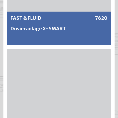
FAST & FLUID
7620
Dosieranlage X-SMART
X-SMART ermöglicht professionelles Abtönen in den
kleinsten Fachgeschäften sowie bei grösseren
Malerbetrieben. Das extrem einfache Design, kombiniert
mit der kleinen Stellfläche, macht vollautomatisches
Abtönen zugänglich für jedermann. X-SMART basiert auf
der bewährten Kolbenpumpentechnologie. Pumpe und
Behälter wurden in einem Modul zusammengefasst,
hierdurch wurde eine völlig schlauchlose Architektur
geschaffen. Kombiniert mit einem luftdichten
Nadelventilverschluss ist sorgenfreies Dosieren
gewährleistet.