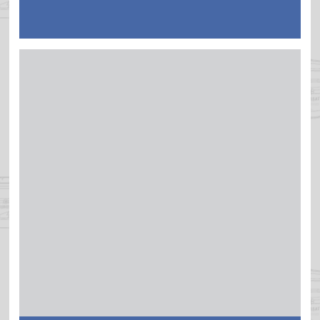
Der Lackmischer ROTOGEN 1000 ist konzipiert für das
Aufrühren und Mischen von Autoreparaturlacken in
Mengen von 50 – 1000 ml. Die Maschine ist somit ideal für
den Einsatz in den Lackierereien, Autoreparatur- oder
Modelbauwerkstätten.
Weitere Informationen