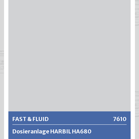
Einzelhandel oder die Farben-Service-Center und ist für
die unterschiedlichen Farbstoff-Systeme geeignet. Die
Maschine ist mit 16 bis 32 Kanister aus POM oder Edelstahl
(36 Pumpen-Positionen) von 2 bis 10 Liter ausgestattet,
hat als Standard einen elektrischeren Hubtisch. Das neue
Design bietet einfaches Nachfüllen aufgrund der niedrigen
Vorderseite. Die Höhe für optimale Ergonomie kann
ausgewählt werden. Notwendigkeit für Wartung wurde
auf fast Null reduziert.
Weitere Informationen
FAST & FLUID
7610
Dosieranlage HARBIL HA680