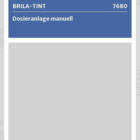
BRILA-TINT
7680
Dosieranlage manuell
Manuelles Dosier-System für 18 Behälter zu 3,5 Liter,
Profiprint PC-System und Mettler Toledo Waage für bis 35
Kg.