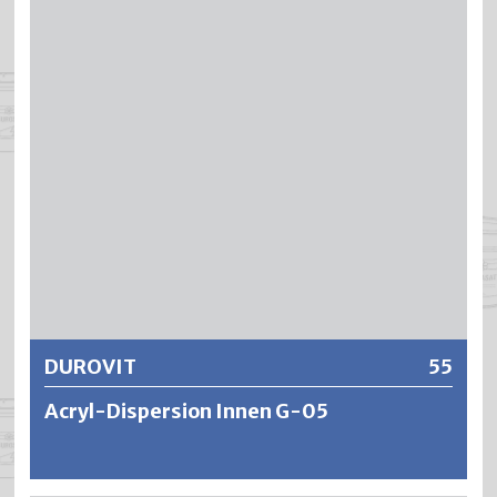
seine auffallende Einfachheit und bietet beispiellose
Vorteile in Bezug auf Effizienz und Qualität, sowohl für den
Benutzer als auch für den Anwender.
Im Gegensatz zu den meisten anderen Mischsystemen
arbeitet das Knuchel-Mix-System mit einer getrennten
Pastenzufuhr für wässerige und lösungsmittelhaltige
Farben. Dank den funktionellen Farbpasten lässt sich jeder
Farbton ohne Qualitätseinbusse äusserst genau
reproduzieren.
Weitere Informationen
DUROVIT
55
Acryl-Dispersion Innen G-05
DUROVIT ist eine wasserverdünnbare, seidenmatte