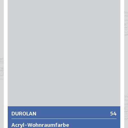
Acrylat-Dispersionsfarbe mit höchstem Weissgrad. Es ist
das Qualitätsprodukt unter den Innendispersionen dank
hoher Wasch- und Scheuerbeständigkeit (über 15’000
Schüben), Deckkraft (vielfach genügt ein Anstrich) und
Ausgiebigkeit (tiefes spezifisches Gewicht). DUROVIT
lässt sich angenehm leicht und ansatzfrei verarbeiten, ist
gerucharm und spritzt kaum beim Rollen. DUROVIT
Anstriche zeichnen sich aus durch eine geringe
Schmutzempfindlichkeit, hohe Haftfestigkeit und
Alkalibeständigkeit sowie Lichtechtigkeit (keine Dunkel-
oder Lichtvergilbung) und sind alterungsbeständig
(rissfrei) dank hoher Elastizität.
Weitere Informationen
DUROLAN
54
Acryl-Wohnraumfarbe