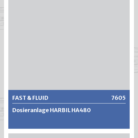
Fachhandel oder kleine Einzelhandelsmärkte entwickelt.
Sie erfordert einen nur geringen Wartungsaufwand und
eignet sich bestens für wasserlösliche und
lösungsmittelbasierte Farben. Die Dosieranlage ist
ausgerüstet mit 16 oder 24 Kunststoffbehältern für 2,3
Liter, einem zentralen, automatischen Rührwerk sowie
einem vollautomatischen Bürstensystem für perfekte
Reinigung der Düsen.
Weitere Informationen
FAST & FLUID
7605
Dosieranlage HARBIL HA480
Der HA480 ist die ideale Lösung für den mittelgrossen