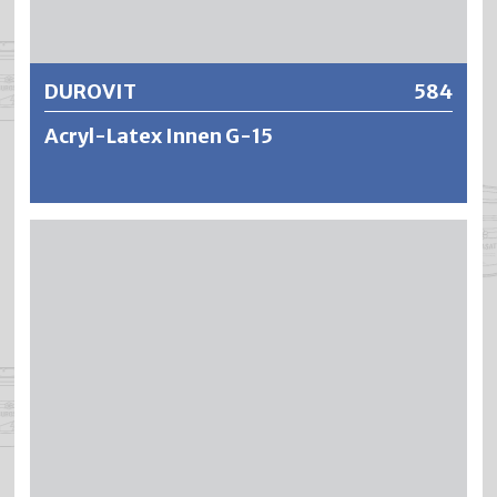
Weitere Informationen
DUROVIT
584
Acryl-Latex Innen G-15
DUROVIT ist eine wasserverdünnbare, emissions- und
geruchsneutrale Wohnraumfarbe. Die leicht
seidenglänzende Innenraumfarbe ist völlig
lösungsmittelfrei, wasch- und scheuerbeständig und
überzeugt durch eine hohe Deckkraft (vielfach genügt ein
Anstrich) und Ausgiebigkeit. DUROVIT lässt sich
angenehm leicht und ansatzfrei verarbeiten, ist
gerucharm und spritzt kaum beim Rollen. Die Anstriche
zeichnen sich aus durch eine geringe
Schmutzempfindlichkeit, hohe Haftfestigkeit und