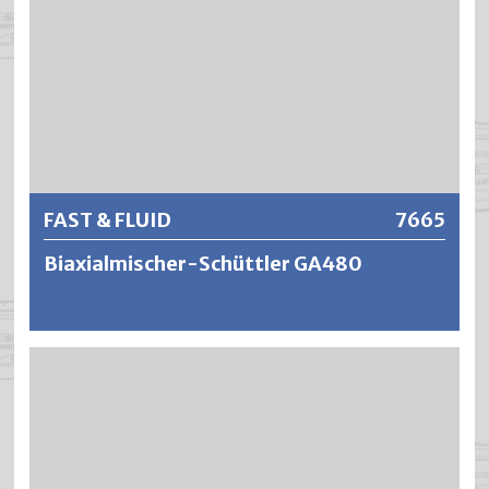
Weitere Informationen
FAST & FLUID
7665
Biaxialmischer-Schüttler GA480
Der GA480 ist ein besonders schneller, vollautomatischer
Hochleistungsmischer. Im AUTO-Modus wählt die
Maschine selbstständig die optimale Mischzeit und
Geschwindigkeit. Zusammen mit dem beschleunigten
Klemmvorgang und den Dynamic Balance-
Kontergewichten handelt es sich um einen äusserst