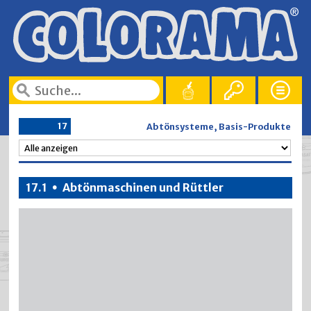
17
Abtönsysteme, Basis-Produkte
17.1
Abtönmaschinen und Rüttler
•