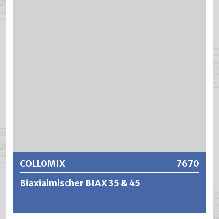
geringe Geräuschemission und eine hohe Mischeffizienz
bei kürzesten Mischzeiten. Das maximale Mischgewicht
beträgt 40 kg. Gebinde mit einer Höhe von 60 - 400 mm
können in dem ROTA X.40 genutzt werden. Die Maschine
kann entweder einzeln am PoS aufgestellt oder mit einer
Rollbahn kombiniert werden.
Weitere Informationen
COLLOMIX
7670
Biaxialmischer BIAX 35 & 45