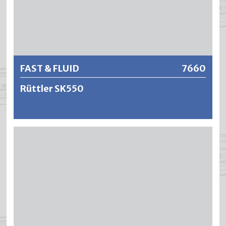
Weitere Informationen
FAST & FLUID
7660
Rüttler SK550
Der Schüttler SK550 mit vielen integrierten Eigenschaften
ist der ideale Rüttler für Standorte mit mittlerem bis hohen
Farbumsatz. Mischkapazität bis 35 Kg, variierbare
Geschwindigkeit, automatische Behältererkennung und
flexible Klemmvorrichtung.