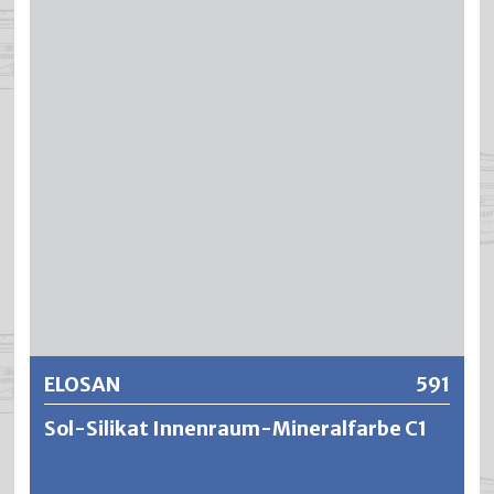
Vorgabe der Schweizer Stiftung Farbe mit der höchsten
und umweltfreundlichsten Klassierung A. DUROSAN ist
thixotrop eingestellt und lässt sich angenehm leicht und
ansatzfrei verarbeiten. Sie überzeugt durch eine hohe
Deckkraft, einem ausgezeichneten Verlauf und einer
langen Offenzeit. Die Anstriche ergeben ein elegantes
mattes Aussehen, sind scheuerfest und besitzen eine
gute Dampfdiffusionsfähigkeit.
Weitere Informationen
ELOSAN
591
Sol-Silikat Innenraum-Mineralfarbe C1