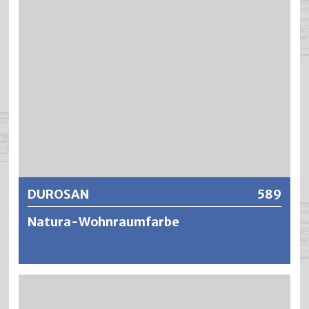
beliebten und wirtschaftlichen Lösung. DUROXAN
Anstriche trocknen ansatzfrei auf, sind äusserst wasch-
und scheuerfest – und bleiben atmungsaktiv,
spannungsarm sowie vergilbungsfest.
Weitere Informationen
DUROSAN
589
Natura-Wohnraumfarbe
DUROSAN ist eine wasserverdünnbare, emissions- und
geruchsneutrale Wohnraumfarbe. Mit über 95 % Anteil an
nachwachsenden Rohstoffen erfüllt DUROSAN die