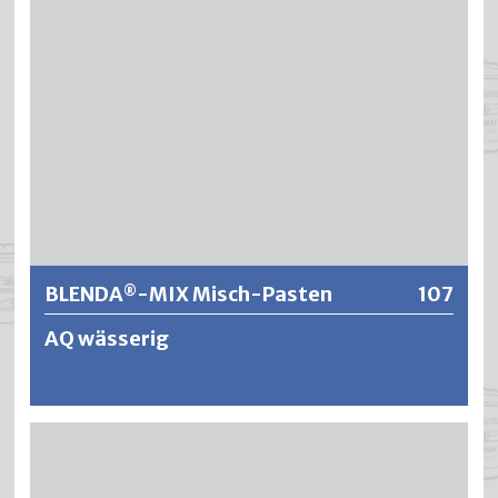
Weitere Informationen
BLENDA
-MIX Misch-Pasten
107
®
AQ wässerig
Das Knuchel-Mix-System ist ein einzigartiges,
computergesteuertes Lack-in-Lack Farbmischsystem.
®
BLENDA
-MIX Misch-Pasten zeichnet sich aus durch