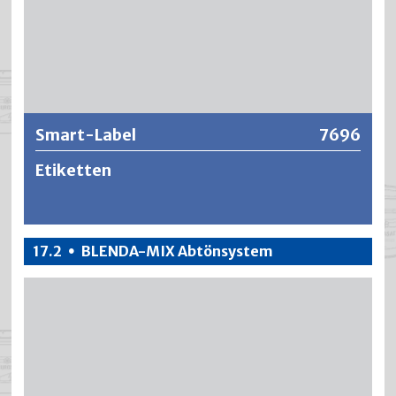
Weitere Informationen
Smart-Label
7696
Etiketten
Selbstklebe Papier-Etiketten für Smart-Label Drucker.
17.2
BLENDA-MIX Abtönsystem
•