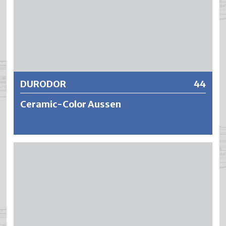
Weitere Informationen
DURODOR
44
Ceramic-Color Aussen
DURODOR ist eine wasserverdünnbare und geruchsarme
Hochleistungsfarbe mit Keramik ähnlicher Oberfläche.
DURODOR Anstriche ergeben eine edelmatte aber hoch
robuste und schmissfeste Oberfläche, wodurch die
Anfälligkeit auf Kratzer bei kräftigen Farbtönen vermindert
wird. Die Anstriche sind äusserst licht- und
wetterbeständig und zeichnen sich aus durch eine geringe