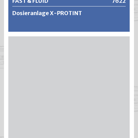
FAST & FLUID
7622
Dosieranlage X-PROTINT
Die X-PROTINT wurde mit einem robusten Stahlgehäuse
entwickelt, ist benutzerfreundlich und leicht zu warten, bei
niedrigen Gesamtbetriebskosten. Es erwartet Sie eine
deutliche Geschwindigkeitssteigerung mit der bewährten
Kolbenpumpentechnologie von Fast & Fluid. Leistung trifft
auf Zuverlässigkeit bei diesem grösseren Bruder der X-
SMART. Die Allround-Lösung. Heute und in der Zukunft.
Weitere Informationen