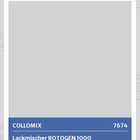
Die BIAX-Reihe von Collomix ist in der Praxis
zehntausendfach bewährt und ist für die besonders hohe
Robustheit, Langlebigkeit, Leistungsstärke und den
zuverlässigen Betrieb bekannt. Selbst bei maximaler
Beladung zeichnen sich die Maschinen der BIAX-Reihe
durch eine hohe Laufruhe aus.
Weitere Informationen
COLLOMIX
7674
Lackmischer ROTOGEN 1000