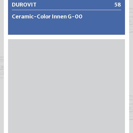
DUROVIT
58
Ceramic-Color Innen G-00
DUROVIT ist eine wasserverdünnbare und geruchsarme
Hochleistungsfarbe mit Keramik ähnlicher Oberfläche.
DUROVIT Anstriche ergeben eine edelmatte aber hoch
robuste und schmissfeste Oberfläche, wodurch die
Anfälligkeit auf Kratzer bei kräftigen Farbtönen vermindert
wird. Die Anstriche sind äusserst widerstandsfähig und
zeichnen sich aus durch eine geringe
Schmutzempfindlichkeit, hohe Reinigungs- und
Scheuerfestigkeit sowie Oberflächenrobustheit.
DUROVIT lässt sich leicht und ansatzfrei verarbeiten, ist
problemlos ausbesserungsfähig und zeigt sich
wirtschaftlich in der Anwendung dank hoher Ausgiebigkeit
und Deckkraft.