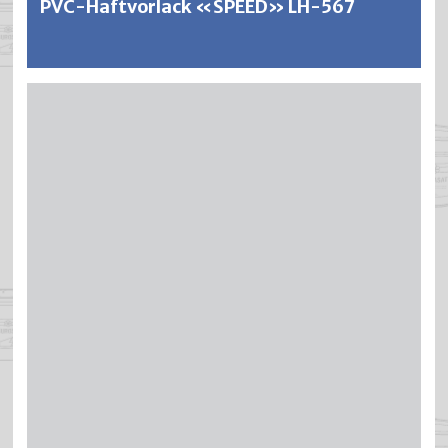
PVC-Haftvorlack «SPEED» LH-567
BRICAFIX ist ein lösungsmittelhaltiger,
schnelltrocknender Haftvermittler für wirtschaftliche
Renovationsarbeiten im Aussen- und Innenbereich.
BRICAFIX ergibt äusserst füllkräftige, elastische und gut
verlaufende Anstriche mit ausgezeichneter
Kantendeckung, hoher Deckkraft und Isolierwirkung.
Weitere Informationen