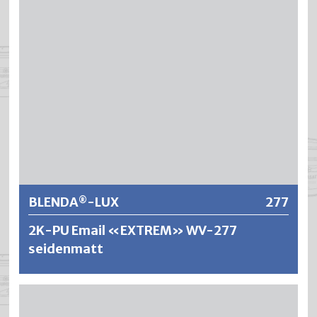
ansatzfreies Arbeiten und ergeben perfekte Oberflächen.
®
BLENDA
-PUR ist wirtschaftlich und ökologisch und die
Lackierungen zeichnen sich aus durch sehr gute
Hafteigenschaften, einer hohen Blockfestigkeit sowie
einer absoluten Vergilbungsbeständigkeit.
Weitere Informationen
BLENDA
-LUX
277
®
2K-PU Email «EXTREM» WV-277
seidenmatt
®
BLENDA
-LUX ist ein wasserverdünnbarer und hoch
strapazierfähiger 2-Komponenten Lack auf