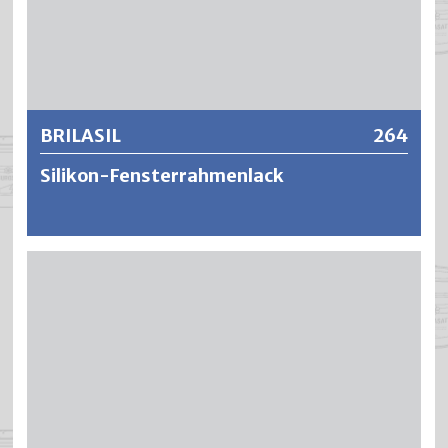
Weitere Informationen
BRILASIL
264
Silikon-Fensterrahmenlack
BRILASIL ist eine äusserst elastische und silikonverstärkte
Alkydharz-Glanzemaille für den deckenden Holzschutz im
Aussenbereich. Gegenüber konventionellen
Kunstharzlacken bietet BRILASIL eine besonders grosse
Dehnbarkeit des Lackfilmes. Dank der hohen Elastizität
sowie der kontrollierten Wasserdampfdurchlässigkeit
kann die natürliche Kontraktion und Ausdehnung des
Holzes ohne Rissbildung oder Haftungsverlust