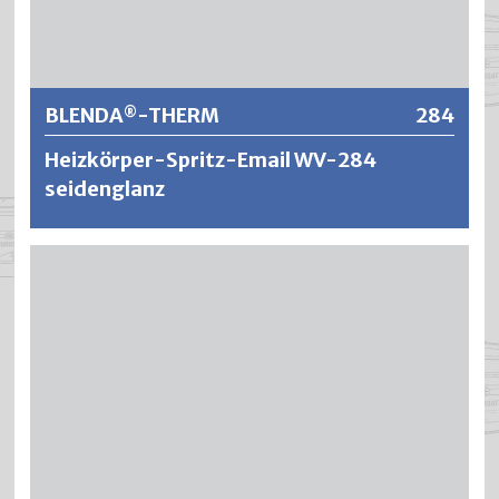
Weitere Informationen
BLENDA
-THERM
284
®
Heizkörper-Spritz-Email WV-284
seidenglanz
®
BLENDA
-THERM ist ein schnelltrocknender,
wasserverdünnbarer und geruchsarmer Spritz-Email auf
Polyurethan Acrylatharzbasis – für ökologische
Anwendungsgebiete. Aufgrund speziell ausgewählter
Bindemittel vergilben die Anstriche nicht und sind
®
wärmebeständig bis 150° Celsius. BLENDA
-THERM wird
als Grund- und Decklack verwendet und er bietet
rationelle Verarbeitungseigenschaften wie hohe Füllkraft
und schnelle Schleifbarkeit. Die Lackierungen ergeben