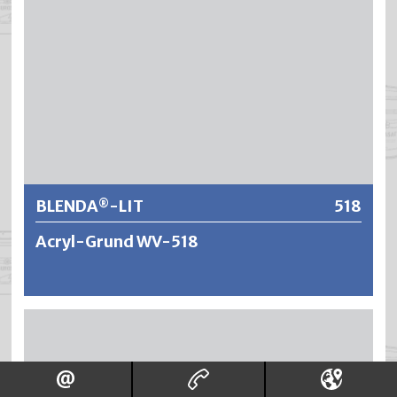
Weitere Informationen
BLENDA
-LIT
518
®
Acryl-Grund WV-518
®
BLENDA
-LIT ist eine raschtrocknende,
wasserverdünnbare und geruchsarme weisse Acryl-
Grundierung. Es bildet sich ein äusserst haftfester,
dauerelastischer und atmungsaktiver Voranstrich.