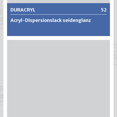
DURACRYL
52
Acryl-Dispersionslack seidenglanz
DURACRYL ist ein wasserverdünnbarer und geruchsarmer
Acryl-Lack. Es bildet sich ein hochwetterfester und
dauerelastischer Polymerfilm, der bei entsprechendem
Anstrichaufbau weder reisst noch abblättert. DURACRYL
ist atmungsaktiv, wasser- und chemikalienbeständig,
verbunden mit einer sehr hohen Lichtechtheit,
Kreidungsresistenz und Farbtonstabilität. DURACRYL ist
hervorragend haftfest auf Holz, mineralischen
Untergründen und diversen Kunststoffen sowie
tragfähigen Altanstrichen.