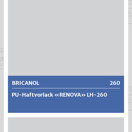
chemikalienbeständig, verbunden mit einer sehr hohen
Lichtechtheit, Kreidungsresistenz und Farbtonstabilität.
®
BLENDA
-CRYL weist nach erfolgter Trocknung im
Temperaturbereich von 20–40 °C eine sehr hohe
Blockfestigkeit auf.
Weitere Informationen
BRICANOL
260
PU-Haftvorlack «RENOVA» LH-260
BRICANOL ist ein schnelltrocknender und aromatenfreier
Polyurethan-Haftvermittler für wirtschaftliche
Renovationsarbeiten im Aussen- und Innenbereich.