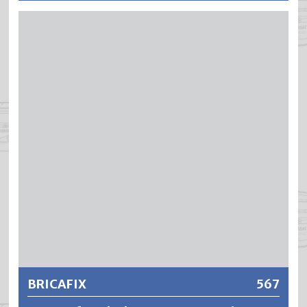
BRICAVIT ist ein schnelltrocknender, aromatenfreier und
acrylmodifizierter Alkyd-Haftvermittler für wirtschaftliche
Renovationsarbeiten im Aussen- und Innenbereich.
BRICAVIT ergibt äusserst füllkräftige, elastische und gut
verlaufende Anstriche mit ausgezeichneter
Kantendeckung, hoher Deckkraft und Isolierwirkung.
Weitere Informationen
BRICAFIX
567