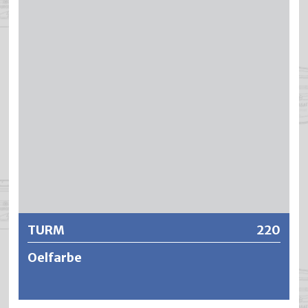
Gilbungsblocker-Technologie werden beste Resultate
punkto Oberflächenhärte, Verlauf und bleibendem Weiss
erzielt. Das ausgezeichnete Standvermögen, die hohe
Haftfestigkeit und die rasche Durchtrocknung machen
BRILATHERM zu einem rationellen Applikationssystem.
Weitere Informationen
TURM
220
Oelfarbe