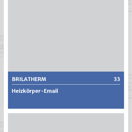
guter Elastizität.
Weitere Informationen
BRILATHERM
33
Heizkörper-Email
BRILATHERM ist ein aromatenfreier Polyurethan-Lack für
hochwertige, vergilbungsfreie und äusserst haftfeste
Lackierungen. Dank speziellen Bindemitteln und