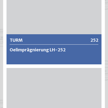
Weitere Informationen
TURM
252
Oelimprägnierung LH-252