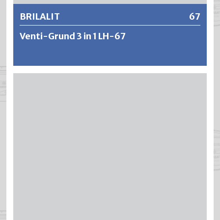
BRILALIT
67
Venti-Grund 3 in 1 LH-67
BRILALIT Venti-Grund 3 in 1 LH-67 ist ein pigmentierter,
füllkräftiger Spezial-Alkydharzlack mit ventilierender
Dampfdurchlässigkeit. BRILALIT besitzt einen hohen Grad
an Elastizität und Eindringvermögen, wodurch die
natürliche Kontraktion und Ausdehnung des Holzes ohne
Rissbildung oder Haftungsverlust erfolgen kann. BRILALIT
zeichnet sich im Weiteren aus durch einen hervorragenden
Verlauf, hohe Deckkraft und guter Kantendeckung
verbunden mit einer schnellen Überschleifbarkeit.