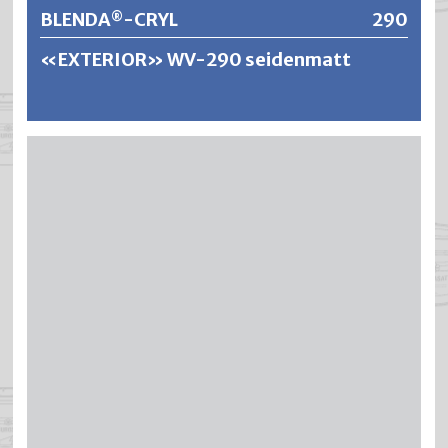
BLENDA
-CRYL
290
®
«EXTERIOR» WV-290 seidenmatt
®
BLENDA
-CRYL ist ein schadstoffarmer,
wasserverdünnbarer und geruchsarmer Polyurethan-
Acryllack. Es bildet sich ein hochwetterfester und
dauerelastischer Polymerfilm, der bei entsprechendem
®
Anstrichaufbau weder reisst noch abblättert. BLENDA
-
CRYL ist atmungsaktiv, wasser- und
chemikalienbeständig, verbunden mit einer sehr hohen
Lichtechtheit, Kreidungsresistenz und Farbtonstabilität.
®
BLENDA
-CRYL weist nach erfolgter Trocknung im
Temperaturbereich von 20–40 °C eine sehr hohe
Blockfestigkeit auf.