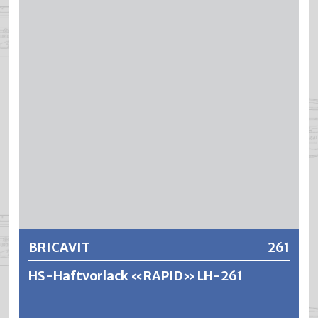
BRICANOL ergibt äusserst füllkräftige, elastische und gut
verlaufende Anstriche mit ausgezeichneter
Kantendeckung, hoher Deckkraft und Isolierwirkung.
Weitere Informationen
BRICAVIT
261
HS-Haftvorlack «RAPID» LH-261