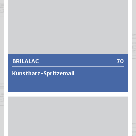
ausgeglichen werden. BRILASIL bietet zudem sehr gute
Verarbeitungseigenschaften wie Verlauf, Standvermögen
und Offenzeit und es ergeben sich äusserst füllkräftige,
stoss- und schlagfeste Lackierungen mit hoher Deckkraft
sowie Kantendeckung und die Anstriche verfügen über
Weitere Informationen
eine ausgezeichnete Licht- und Wetterbeständigkeit
sowie Glanzhaltung.
BRILALAC
70
Kunstharz-Spritzemail
BRILALAC ist ein lufttrocknender Alkydharzlack. Die
Verwendung von Polyurethan- und Silikonverstärkten
Harzen ergibt Lackierungen mit überdurchschnittlicher
Wetterfestigkeit und Glanzhaltung. Es entstehen
kreidungsresistente, abriebfeste, hochdeckende und
füllkräftige Lackierungen mit hoher Oberflächenhärte und