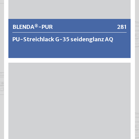
Weitere Informationen
BLENDA
-PUR
281
®
PU-Streichlack G-35 seidenglanz AQ
®
BLENDA
-PUR ist ein wasserverdünnbarer Polyurethan-
Streichlack mit ausgezeichneten
Verarbeitungseigenschaften wie Verlauf und Deckkraft,
dank modernster PU-Technologie. Die lange Offenzeit
und das gute Standvermögen ermöglichen ein
ansatzfreies Arbeiten und ergeben perfekte Oberflächen.
®
BLENDA
-PUR ist wirtschaftlich und ökologisch und die
Lackierungen zeichnen sich aus durch sehr gute
Hafteigenschaften, einer hohen Blockfestigkeit sowie
einer absoluten Vergilbungsbeständigkeit.