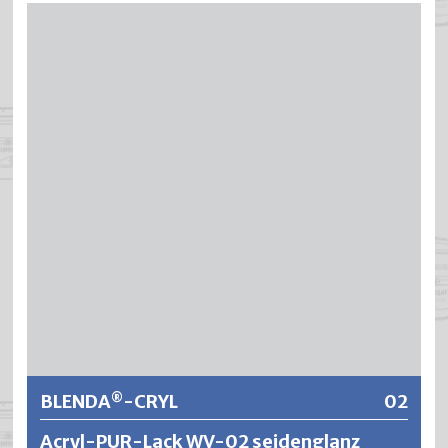
TURM ist eine ökologische und festkörperreiche Oelfarbe
auf Basis hochwertiger Naturöle aus nachwachsenden
Rohstoffen. Die Anstriche zeichnen sich aus durch eine
hohe Diffusionsfähigkeit, eine sehr gute Dauerelastizität
sowie ausgezeichnete Wetterbeständigkeit. Sie wird
überall dort eingesetzt, wo ein klassischer
Oelfarbenaufbau gewünscht wird sowie für Objekte,
welche dem Heimatschutz und der Denkmalpflege
unterstellt sind.
Weitere Informationen
BLENDA
-CRYL
02
®
Acryl-PUR-Lack WV-02 seidenglanz