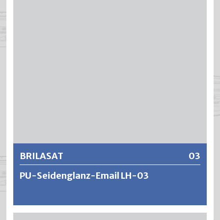
füllkräftige, stoss- und schlagfeste Lackierungen mit
einer hohen Deckkraft und ausgezeichneter
Kantendeckung. BRILLANT hat eine ausgezeichnete Licht-
und Wetterbeständigkeit und bietet eine gute
Glanzstabilität.
Weitere Informationen
BRILASAT
03
PU-Seidenglanz-Email LH-03
BRILASAT ist ein raschtrocknender und leicht thixotroper