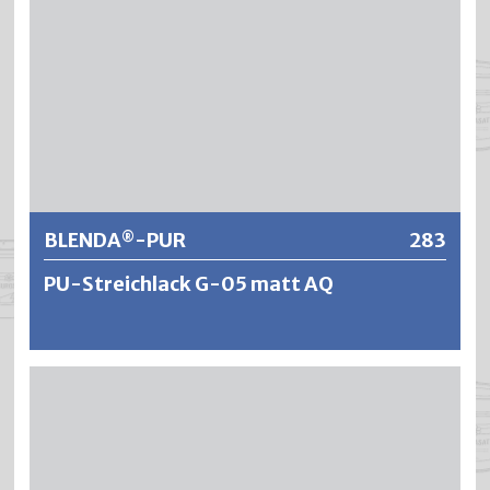
Lackierungen zeichnen sich aus durch sehr gute
Hafteigenschaften, einer hohen Blockfestigkeit sowie
einer absoluten Vergilbungsbeständigkeit.
Weitere Informationen
BLENDA
-PUR
283
®
PU-Streichlack G-05 matt AQ
®
BLENDA
-PUR ist ein wasserverdünnbarer Polyurethan-
Streichlack mit ausgezeichneten
Verarbeitungseigenschaften wie Verlauf und Deckkraft,
dank modernster PU-Technologie. Die lange Offenzeit
und das gute Standvermögen ermöglichen ein