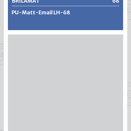
BRILAMAT
68
PU-Matt-Email LH-68
BRILAMAT ist ein raschtrocknender und leicht thixotroper
Polyurethan-Alkydharz Streich- und Spritzemaille mit sehr
guten Verarbeitungseigenschaften wie Verlauf,
Standvermögen und Offenzeit. Er ergibt äusserst
füllkräftige, stoss- und schlagfeste Lackierungen mit
einer hohen Deckkraft und ausgezeichneter
Kantendeckung.
Weitere Informationen