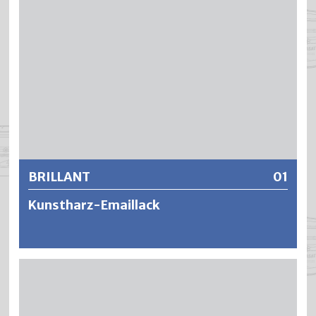
BRILLANT
01
Kunstharz-Emaillack
BRILLANT Kunstharz-Emaillack ist ein langöliger,
hochglänzender und leicht thixotroper Alkydharz-Lack mit
sehr guten Verarbeitungseigenschaften wie Verlauf,
Standvermögen und Offenzeit. Er ergibt äusserst