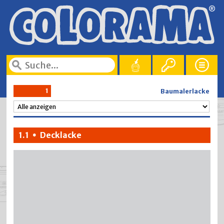
1
Baumalerlacke
1.1
Decklacke
•