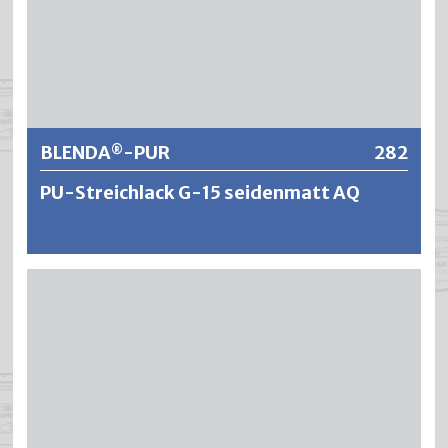
Weitere Informationen
BLENDA
-PUR
282
®
PU-Streichlack G-15 seidenmatt AQ
®
BLENDA
-PUR ist ein wasserverdünnbarer Polyurethan-
Streichlack mit ausgezeichneten
Verarbeitungseigenschaften wie Verlauf und Deckkraft,
dank modernster PU-Technologie. Die lange Offenzeit
und das gute Standvermögen ermöglichen ein
ansatzfreies Arbeiten und ergeben perfekte Oberflächen.
®
BLENDA
-PUR ist wirtschaftlich und ökologisch und die