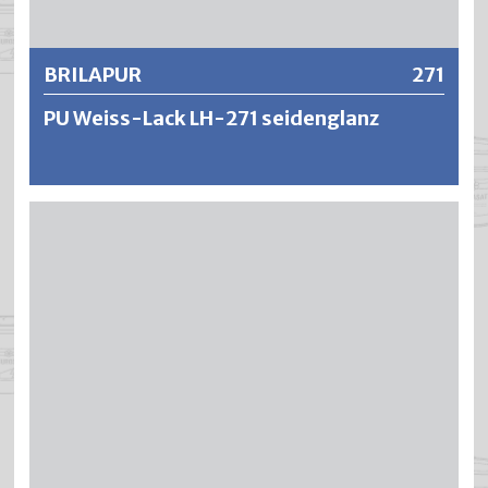
BRILAPUR
271
PU Weiss-Lack LH-271 seidenglanz
BRILAPUR ist ein aromatenfreier Polyurethan-Lack für
hochwertige, vergilbungsfreie und äusserst haftfeste
Lackierungen. Dank speziellen Bindemitteln und
Gilbungsblocker-Technologie werden beste Resultate
punkto Oberflächenhärte, Verlauf und bleibendem Weiss
erzielt. Die sehr hohe Deck- und Füllkraft, die lange
Offenzeit sowie das gute Standvermögen ermöglichen
ein ansatzfreies und wirtschaftliches Arbeiten und
ergeben perfekte Oberflächen im Innen- und
Aussenbereich.