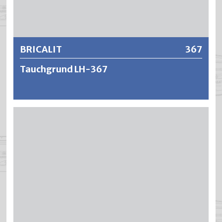
Weitere Informationen
BRICALIT
367
Tauchgrund LH-367
BRICALIT Tauchgrund LH-367 ist ein pigmentierter,
lösungsmittelhaltiger Spezial-Alkydharzlack mit
feuchtigkeitsregulierender Wirkung. BRICALIT besitzt
einen hohen Grad an Elastizität und Eindringvermögen,
wodurch die natürliche Kontraktion und Ausdehnung des
Holzes ohne Rissbildung oder Haftungsverlust erfolgen
kann. BRICALIT zeichnet sich im Weiteren aus durch einen
hervorragenden Verlauf, hohe Deckkraft und guter
Kantendeckung verbunden mit einer schnellen
Überschleifbarkeit.