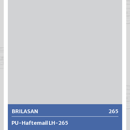
Polyurethan-Alkydharz Streich- und Spritzemaille mit sehr
guten Verarbeitungseigenschaften wie Verlauf,
Standvermögen und Offenzeit. Er ergibt äusserst
füllkräftige, stoss- und schlagfeste Lackierungen mit
einer hohen Deckkraft und ausgezeichneter
Kantendeckung.
Weitere Informationen
BRILASAN
265
PU-Haftemail LH-265