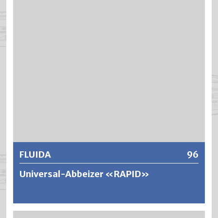
sehr gute Tiefenwirkung, ausgezeichnetes Löse- und
Quellvermögen sowie gutes Stehvermögen an vertikalen
Flächen.
Weitere Informationen
FLUIDA
96
Universal-Abbeizer «RAPID»
FLUIDA ist eine gelartige, hochwirksame CKW-freie