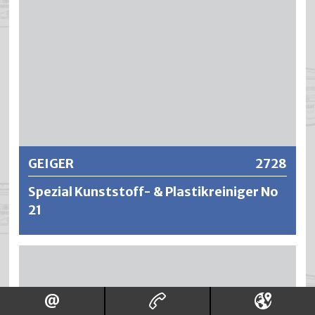
Kunststoffflächen usw. Ausserdem geeignet zur
Bodenreinigung (Steinfliesen und Linoleum),
Fensterrahmen und alle abwaschbaren Flächen.
Weitere Informationen
GEIGER
2728
Spezial Kunststoff- & Plastikreiniger No
21
Der hochwirksame Reiniger für sämtliche Kunststoff- und
Plastikflächen für Haushalt, Gewerbe und Freizeitbereich.
Stark schmutzlösend und trotzdem
oberflächenschonend, sehr gut biologisch abbaubar und