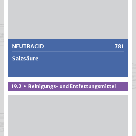
Weitere Informationen
NEUTRACID
781
Salzsäure
NEUTRACID ist ein hochwirksames Reinigungsmittel und
19.2
Reinigungs- und Entfettungsmittel
•
löst Kalk, Fett, Rost und Zementschleier mühelos. Es kann
zudem auch zum Beizen, Ätzen und Löten bei der
Metallverarbeitung eingesetzt werden oder zum
Aufrauen verzinkter Oberflächen. Aufgrund der ätzenden
Eigenschaft muss NEUTRACID äusserst vorsichtig benutzt
werden und die Sicherheitsangaben sind zu beachten.