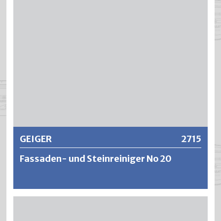
Farbschmierereien und ungewollten Graffiti-Malereien.
Bei gestrichenen oder lackierten Flächen kann der
Untergrund mit angelöst werden. Bei
nichtlösemittelfesten Untergründen ist die Verträglichkeit
zu überprüfen. Es empfiehlt sich, die gereinigten Flächen
mit Anti Graffity Finish oder Anti Graffity Schutzlack zu
schützen.
Weitere Informationen
GEIGER
2715
Fassaden- und Steinreiniger No 20
Es ist universell einsetzbar bei säureempfindlichen oder
alkalisch reagierenden Steinfassaden. GEIGER
Fassadenreiniger ist schwach alkalisch mit einem niedrigen