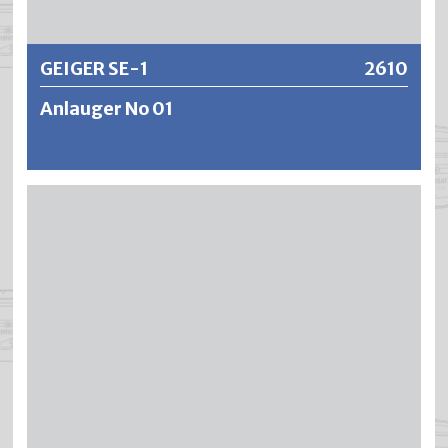
GEIGER SE-1
2610
Anlauger No 01
Zur gründlichen Untergrund-Vorbereitung stark
verschmutzter Decken und Wände durch Nikotin und
fetten Russ; besonders durch Schwefeldioxyd und Heizöl
verschmutzte Aussenfassaden müssen gründlich
gereinigt werden. SE-1 ist auch geeignet zum Entfernen
von Wachs auf Wandflächen und kann auch in Airless-
Geräten eingesetzt werden. Ein besonderes Isolieren
erübrigt sich. Die Deckfähigkeit der Farbe ist voll gegeben.