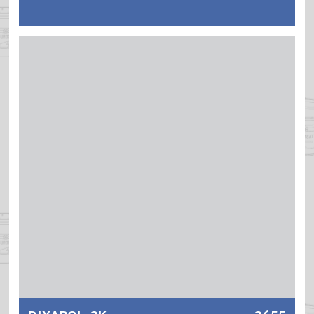
FLUIDA ist ein flüssiges, hochwirksames methylenchlorid-
und VOC-freies Abbeizmittel für die Entfernung alter
Farbanstriche. FLUIDA löst mühelos Ölfarben, Kunstharz-
und Nitrolacke, Acrylfarben sowie 2-Komponentenlacke.
FLUIDA hat eine sehr gute Tiefenwirkung und ein
ausgezeichnetes Löse- und Quellvermögen.
Weitere Informationen