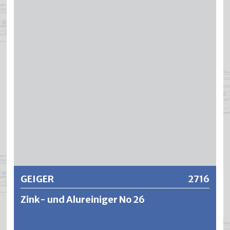
PH-Wert und deshalb nicht kennzeichnungspflichtig laut
Arbeitsstoffverordnung.
Weitere Informationen
GEIGER
2716
Zink- und Alureiniger No 26