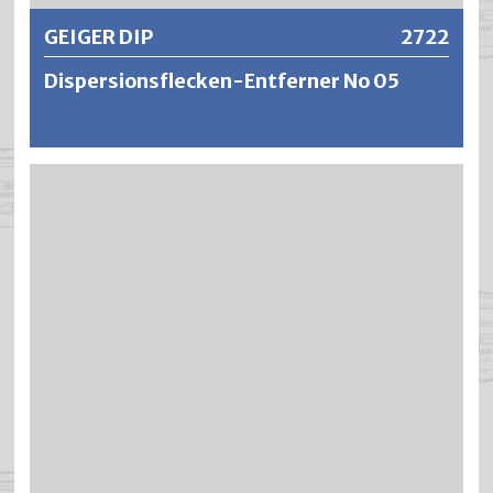
GEIGER DIP
2722
Dispersionsflecken-Entferner No 05
Hoch wirksam zum Entfernen aller (auch schon
durchgetrocknete) Dispersionsflecken, Dispersionskleber
sowie Klebstoffrückstände von Abdeckbändern. DIP
entfernt alle Farbflecken, Dispersionsfarben, Lacke und
Ölfarben von allen lösemittelbeständigen Untergründen
wie Mauerwerk, Holz, Glas, textilen Fussböden, auch wenn
sie schon durchgetrocknet sind. Bei Kunststoffflächen
und lackierten Flächen muss die Verträglichkeit an einer
unauffälligen Stelle überprüft werden.