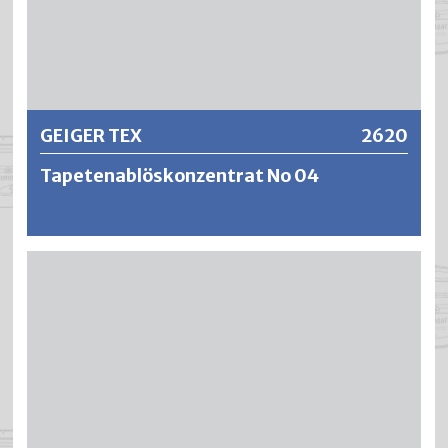
Weitere Informationen
GEIGER TEX
2620
Tapetenablöskonzentrat No 04
Hochkonzentriert in Pulverform. Zum einfachen Entfernen
von normalen Tapeten, Leimfarben und wischfeste
Binderfarbe. Der neue Wirkstoff löst alle Tapeten schnell
und sicher ohne Vorbehandlung. Durch spezielle Zusätze
erfolgt eine gleichmässige Durchnetzung der Tapete,
ohne dass die Flüssigkeit abläuft.