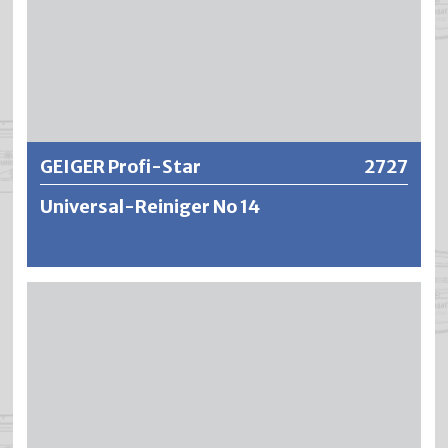
werden.
Weitere Informationen
GEIGER Profi-Star
2727
Universal-Reiniger No 14
Leicht biologisch abbaubares Reinigungskonzentrat für
sämtliche abwaschbare Flächen. Profi-Star reinigt stark
und schwer entfernbare Verschmutzungen aller Art ohne
zu ätzen und erhält somit den natürlichen Glanz der
Oberfläche. Entfernt alle Verschmutzungen und wirkt
100% entfettend. Besonders geeignet für z.B. lackierte
Oberflächen, Teppich und Polstermöbel, Küchengeräte,