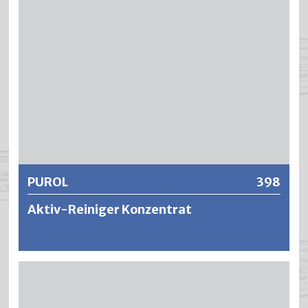
Weitere Informationen
PUROL
398
Aktiv-Reiniger Konzentrat
PUROL ist ein alkalischer, schaumarmer sowie
phosphatfreier Intensivreiniger auf Wasserbasis. Er dient
als universelles Reinigungs- und Entfettungsmittel sowie