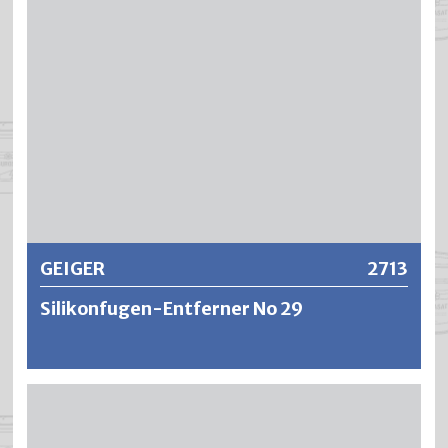
geringere Verarbeitungszeit. Extrem hohe Ablösekraft
durch spezielle Zusätze und damit kein Ablaufen an der
Tapete.
Weitere Informationen
GEIGER
2713
Silikonfugen-Entferner No 29
Geiger Silikonfugen-Entferner ist eine pastöse Masse, die
satt in mindestens 1mm Dicke auf Silikondichtstoffe und
Silikonklebstoffe aufgetragen und durch einfaches