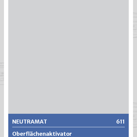
Konzentrat für eine leistungsstarke und umweltgerechte
Reinigung, basierend auf nachwachsenden Rohstoffen. Es
dient als Reinigungs- und Entfettungsmittel und pflegt
sowie nährt gleichzeitig. Die behandelten Oberflächen
werden dadurch nicht stumpf und matt, sondern erhalten
Ihre ursprüngliche Frische wieder zurück. Das NEXOL
Konzentrat wird vor der Anwendung je nach Bedarf und
Verschmutzungsgrad mit Wasser verdünnt. Die NEXOL
Lösung ist schonend zur Oberfläche und es können auch
sensible Materialien problemlos gereinigt werden.
Lediglich die unverdünnte Anwendung auf Oberflächen
aus Aluminium, Zink, Kunststoffen usw. sollte vermieden
Weitere Informationen
werden. NEXOL wurde speziell auch für die maschinelle
Anwendung entwickelt. Überall wo Schaum störend ist
kann NEXOL bedenkenlos angewendet werden.
NEUTRAMAT
611
Oberflächenaktivator