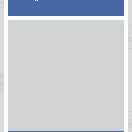
NEUTRALAN Holz-Entgrauer-Gel reinigt intensiv und
beseitigt den Vergrauungseffekt durch Aufhellen des
Holzes und bringt diesem sein natürliches Aussehen
wieder zurück. Es frischt Hölzer auf, welche der UV-
Strahlung und der Witterung ausgesetzt waren und
ermöglicht, die vergrauten Holzoberflächen
farbtongerecht zu restaurieren.
Weitere Informationen