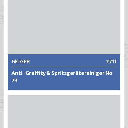
Weitere Informationen
GEIGER
2711
Anti-Graffity & Spritzgerätereiniger No
23
Das Reinigungsmittel Anti Graffity unterwandert auf allen
lösemittelfesten Untergründen (wie z.B. Metall, Glas, Holz,
Fliesen, nicht gestrichener Beton, Klinker und
Natursteinen sowie Kunststeinen) Sprühlacke, Farben und
Filzstifte und dient damit zur Entfernung von