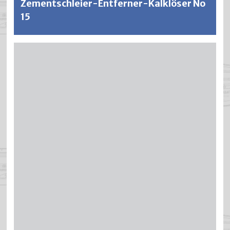
Zementschleier-Entferner-Kalklöser No
15
Zur problemlosen Reinigung und Entfernung von Kalk- und
Zementschleier, anorganischen Verschmutzungen und
Flugrost, auch in Verbindung mit öliger und fettiger
Verschmutzung. Zur Reinigung säurebeständiger
Untergründe wie Wand- und Bodenfliesen, Ziegel- und
Klinkerflächen, Feinsteinzeug in Sanitäranlagen,
Schwimmbäder, Küchen, Autowaschhallen,
Klinkerfassaden. Beim Einsatz auf Badarmaturen
Verträglichkeit prüfen. Entfettend und stark
schmutzlösend.
Weitere Informationen