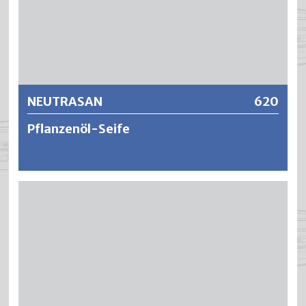
Weitere Informationen
NEUTRASAN
620
Pflanzenöl-Seife
NEUTRASAN ist ein schonendes Reinigungskonzentrat auf
Pflanzenseifenbasis für die regelmässige Wischpflege
aller naturbelassenen Oberflächen im Innenbereich. Mit
NEUTRASAN lassen sich die Untergründe leicht und intensiv
reinigen ohne dass dabei die Oberfläche angegriffen wird.
Dank der rückfettenden Wirkung erhalten die Materialien
wieder ihre natürliche Frische und Farbe zurück.