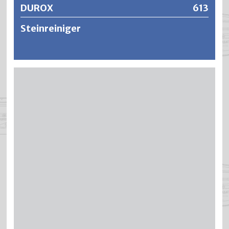
DUROX
613
Steinreiniger
DUROX ist ein hochwirksames Konzentrat für die
Entfernung von Kalk- und Zementschleierrückständen
(Sinterhaut) sowie als Reinigungsmittel von Metall und
Natursteinen. Der hohe Wirkungsgrad, auch in Verbindung
mit öliger und fettiger Verschmutzung, beruht auf dem
tiefen Säuregehalt von PH-1. Dadurch wird die
haftungshemmende Sinterhaut (Zementschleier) oder die
Kalkrückstände kostengünstig entfernt und die
Haftfestigkeit eines anschliessenden Anstrich- oder
Beschichtungssystems erhöht.