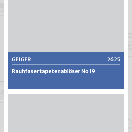
Weitere Informationen
GEIGER
2625
Rauhfasertapetenablöser No 19
Entfernt alle Rauhfasertapeten (auch mehrfach
gestrichene) problemlos auch ohne Einsatz der
Stachelwalze, Schleifpapier usw. Auch zum Entfernen von
schwer ablösbaren Tapeten wie Textil- und Vinyltapeten.
Ohne Einsatz der Stachelwalze, auch bei mehrfach
überstrichener Rauhfasertapeten und damit wesentlich