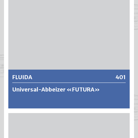
FLUIDA
401
Universal-Abbeizer «FUTURA»
FLUIDA ist eine gelartige, hochwirksame CKW-freie
Abbeizpaste für die Entfernung alter Farbanstriche. FLUIDA
löst mühelos Ölfarben, Kunstharz- und Nitrolacke,
Acrylfarben sowie 2-Komponentenlacke. FLUIDA hat eine