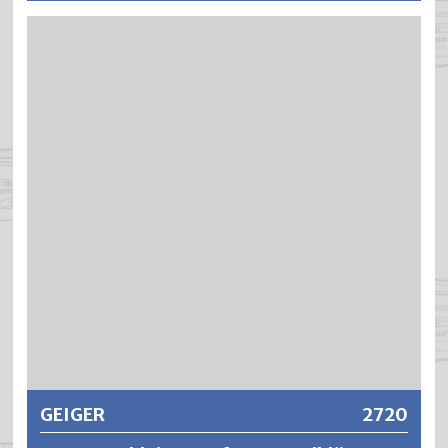
Das Produkt dient zur Reinigung, Entfettung und
Vorbehandlung vorzugsweise von verzinkten Teilen /
Flächen. Neben der Reinigung und Entfettung wird bei der
Behandlung mit Zink- und Alureiniger die oberste Schicht
der Verzinkung, im Besonderen bei frisch feuerverzinkten
Teilen, für die nachfolgende Beschichtung vorbereitet. Die
natürliche Schutzbeschichtung bei bewitterten verzinkten
Teile wird nicht negativ beeinflusst.
Weitere Informationen
GEIGER
2720