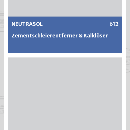
Weitere Informationen
NEUTRASOL
612
Zementschleierentferner & Kalklöser
NEUTRASOL ist ein hochwirksames Konzentrat für die
Entfernung von Kalk- und Zementschleierrückständen
(Sinterhaut) sowie als Reinigungsmittel von Metall und
Natursteinen. Der hohe Wirkungsgrad, auch in Verbindung
mit öliger und fettiger Verschmutzung, beruht auf dem
tiefen Säuregehalt von PH-1. Dadurch wird die
haftungshemmende Sinterhaut (Zementschleier) oder die
Kalkrückstände kostengünstig entfernt und die
Haftfestigkeit eines anschliessenden Anstrich- oder
Beschichtungssystems erhöht.