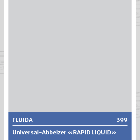
Abbeizpaste für die Entfernung alter Farbanstriche. FLUIDA
löst mühelos Ölfarben, Kunstharz- und Nitrolacke,
Acrylfarben sowie 2-Komponentenlacke. FLUIDA hat eine
sehr gute Tiefenwirkung, ausgezeichnetes Löse- und
Quellvermögen sowie gutes Stehvermögen an vertikalen
Flächen.
Weitere Informationen
FLUIDA
399
Universal-Abbeizer «RAPID LIQUID»