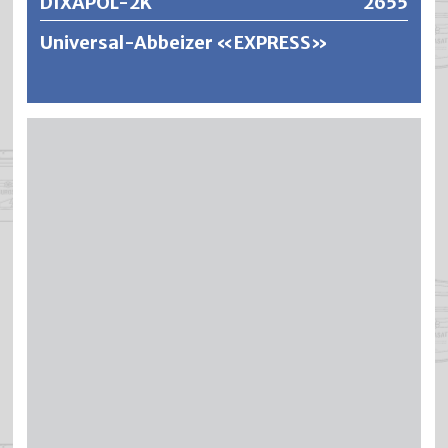
DIXAPOL-2K
2655
Universal-Abbeizer «EXPRESS»
Dixapol-2K ist ein schnell wirkender Universal-Abbeizer für
hartnäckige und dicke Schichten. Er entfernt zuverlässig
Auto- und Einbrennlacke, 2K Epoxy- und PU
Beschichtungen sowie Dispersionsfarben,
Kunststoffputze, Acryllasuren, Glanz-, Oel- und
Kunstharzfarben. Frei von chlorierten und aromatischen
Kohlenwasserstoffen.
Weitere Informationen