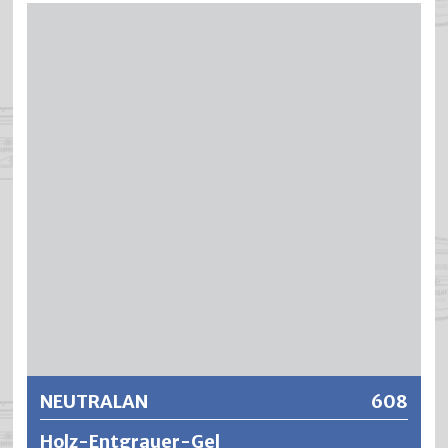
Zum Aufhellen von Hölzern aller Art. Alte, schwarz
gewordene Hölzer werden wieder wie neu. Oxyd-
Holzbleichpulver ist ideal geeignet zum Entfernen von
Verfärbungen bei Eiche, Esche, Teak, Nuss, Kiefer,
Pitchpine, Palisander usw. Selbst mit Ölfarbe gestrichene
Hölzer erlangen ihre Naturfarbe zurück. Sehr
empfehlenswert für die Renovierung Ihrer Sauna. Zum
Entfernen von Schweissrändern. OXYD Holzbleichpulver
hat eine sehr starke fungizide Wirkung, vernichtet
Schimmel und Pilze in einem Arbeitsgang.
Weitere Informationen
NEUTRALAN
608
Holz-Entgrauer-Gel