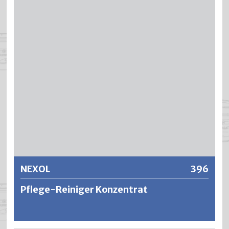
zur Vorbehandlung von Altanstrichen und entfernt
aufgrund seiner Alkalität verschiedenste
Verunreinigungen effizient und sicher. Das PUROL
Konzentrat wird vor der Anwendung je nach Bedarf und
Verschmutzungsgrad mit Wasser verdünnt. Die PUROL
Lösung ist schonend zur Oberfläche und es können auch
sensible Materialien problemlos gereinigt werden.
Lediglich die unverdünnte Anwendung auf Oberflächen
aus Aluminium, Zink, Kunststoffen usw. sollte vermieden
werden. PUROL wurde speziell auch für die maschinelle
Weitere Informationen
Anwendung entwickelt. Überall wo Schaum störend ist
kann PUROL bedenkenlos angewendet werden.
NEXOL
396
Pflege-Reiniger Konzentrat
NEXOL ist ein wässeriges und multifunktionales Pflege-