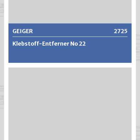
Weitere Informationen
GEIGER
2725
Klebstoff-Entferner No 22
Geiger Klebstoff-Entferner löst alle Klebeverbindungen
wie Alleskleber, Schaumstoffkleber, Holzleim,
Dispersionskleber, Selbstklebeetiketten und
Klebstoffrückstände von Abdeckbändern usw.
Bodenbelagsrückstände (z.B. Kompaktschaum- und
Filzrückstände), die beim Entfernen zurückbleiben, können
hiermit restlos entfernt werden. Belagsrückstände und
Kleber werden in einem Arbeitsgang entfernt. Auf Grund
der hervorragenden Löseeigenschaften können auch Öle
und Fette von Metall, Holz, Stein und Glas entfernt