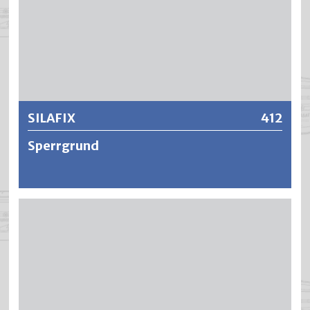
Chemikalien, Lösungsmittel, Alkohol und
Reinigungsmittel.
Weitere Informationen
SILAFIX
412
Sperrgrund
SILAFIX ist ein raschtrocknender, transparenter Sperr-
und Haftgrund für die Renovation problembehaftender
Untergründe sowie zur Vorbeugung allfälliger
Benetzungsstörungen bei Renovations- oder
Erstversiegelungen. SILAFIX hat eine ausgezeichnete
Sperrwirkung gegen Öle, Wachse, Fette sowie
Holzinhaltsstoffen und verbessert dadurch die Haftung