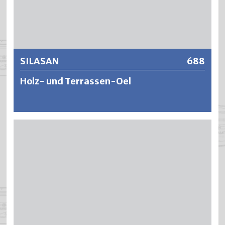
Weitere Informationen
SILASAN
688
Holz- und Terrassen-Oel
SILASAN ist ein strapazierfähiges, tief eindringendes und
verfestigendes Naturöl für die Pflege von Hart- und
Weichhölzer im Aussenbereich. SILASAN ergibt eine
offenporige, seidenmatte und wasserabweisende
Oberfläche und schützt das Holz vor eindringender
Feuchtigkeit. SILASAN enthält hochwirksame UV-
Schutzpigmente und beugt damit einer frühzeitigen
Vergrauung vor und gibt dem Holz seine natürliche
Schönheit.