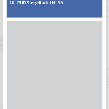
1K-PUR Siegellack LH-36
SILAFLOR ist ein füllkräftiger und sehr strapazierfähiger 1-
Komponenten Siegellack auf Urethan-Alkydharzbasis. Es
ergeben sich äusserst zähelastische und verschleissfeste
Versiegelungen auf Parkett und anderen stark
beanspruchten Holzoberflächen. SILAFLOR hat eine hohe
Kratz- und Abriebfestigkeit und die Lackierungen sind bei
genügender Schichtdicke unempfindlich gegen Wasser,
Reinigungsmittel und die meisten Haushaltschemikalien.
Der Einsatz im Aussenbereich ist wegen der sehr guten
Wasserdampfsperre nur bedingt zu empfehlen.
Weitere Informationen