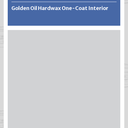
Golden Oil Hardwax One-Coat Interior
DIOTROL Golden Oil ist ein universell einsetzbares
Hartwachsöl. Für die Herstellung werden ausschliesslich
reine Naturöle aus nachwachsenden Rohstoffen in
Kombination mit verschiedenen Wachsen
verwendet.DIOTROL Golden Oil ist kobaltfrei sikkativiert,
enthält 0 % VOC und keine Schadstoffe. Es kann
unbedenklich eingesetzt werden, um Holz vor Wasser und
Haushaltschemikalien zu schützen. Bereits ein einmaliger
Auftrag ergibt eine seidenweiche und strapazierfähige
Oberfläche. Das Holz erhält eine goldfarbene Anfeuerung.
Weitere Informationen