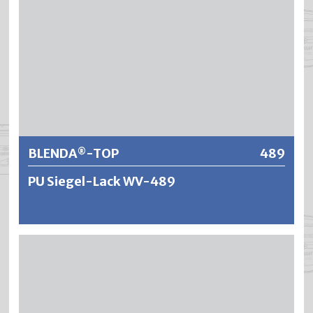
BLENDA
-TOP
489
®
PU Siegel-Lack WV-489
®
BLENDA
-TOP ist ein wasserverdünnbarer, geruchsarmer
Siegel-Lack auf Polyurethanharzbasis. Es ergeben sich
äusserst zähelastische, verschleissfeste und
vergilbungsfreie Versiegelungen auf Parkett und anderen
hoch beanspruchten Holzoberflächen im Innenbereich.