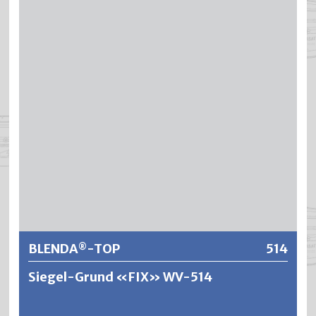
äusserst zähelastische, verschleissfeste und
vergilbungsfreie Versiegelungen auf Parkett und anderen
hoch beanspruchten Holzoberflächen im Innenbereich.
®
BLENDA
-TOP hat eine sehr hohe Abriebfestigkeit und
die Beständigkeiten gegen Wasser, Alkohol und
Haushaltchemikalien sind ausgezeichnet. Für erhöhte
Ansprüche wie Bodenversiegelungen und alkoholfeste
®
Lackierungen wird BLENDA
-TOP mit einem Spezialhärter
vernetzt, wodurch die mechanische und chemische
Beständigkeit nochmals verbessert wird.
Weitere Informationen
BLENDA
-TOP
514
®
Siegel-Grund «FIX» WV-514