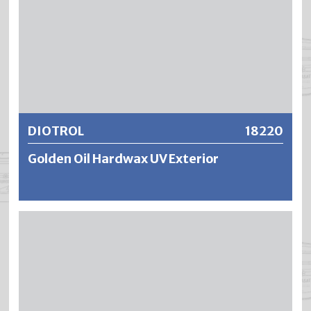
Weitere Informationen
DIOTROL
18220
Golden Oil Hardwax UV Exterior
DIOTROL Golden Oil UV Exterior ist ein universell
einsetzbares Hartwachsöl. Für die Herstellung werden
ausschliesslich reine Naturöle aus nachwachsenden
Rohstoffen in Kombination mit verschiedenen Wachsen
verwendet. DIOTROL Golden Oil UV Exterior ist kobaltfrei
sikkativiert, enthält 0 % VOC und ist mit UV-Filmschutz