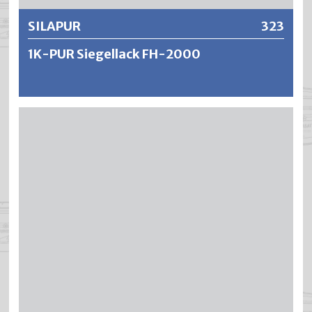
SILAPUR
323
1K-PUR Siegellack FH-2000
SILAPUR ist eine feuchtigkeitshärtende 1-Komponenten
Versiegelung auf Polyurethanharzbasis. Durch den Zutritt
von Luftfeuchtigkeit bei der Applikation entstehen
Verbindungen, mit denen das Polyurethanharz vernetzen
kann. Das Eigenschaftsbild von SILAPUR ist mit einem 2-
Komponenten DD-Versiegelungslack vergleichbar. Er
erfüllt höchste Anforderungen bezüglich chemischer und
mechanischer Widerstandsfähigkeit. SILAPUR ergibt
harte, abriebfeste und doch zähelastische Lackierungen
mit ausgezeichneten Beständigkeiten gegen Wasser,
Alkohol, Haushaltschemikalien, usw. SILAPUR 1K-PUR
Siegellack FH-2000 neigt zu leichter Vergilbung und