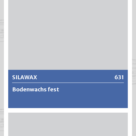
ausgerüstet. Um Holz im Aussenbereich vor Bewuchs von
Schimmelpilzen zu schützen, ist es auf Wunsch auch mit
Filmkonservierungsmittel erhältlich. Bereits ein einmaliger
Auftrag ergibt eine seidenweiche und strapazierfähige
Oberfläche.
Weitere Informationen
SILAWAX
631
Bodenwachs fest