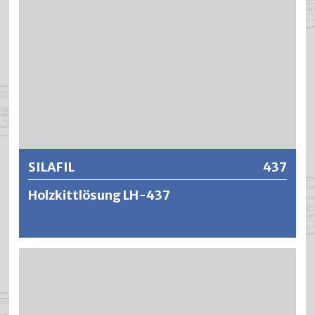
einer nachfolgenden wasserverdünnbaren oder
lösungsmittelhaltigen Versiegelung. Die Anstriche
ergeben eine schöne Anfeuerung des Holzes und
vermindert die Schleifarbeit einer nachfolgenden
Versiegelung – insbesondere in Kombination mit
wässerigen Produkten.
Weitere Informationen
SILAFIL
437
Holzkittlösung LH-437
SILAFIL ist eine schnelltrocknende und transparente Holz-
Kittlösung auf Nitrocellulosebasis. SILAFIL Holzkittlösung
LH-437 wird mit feinem Schleifstaub zu einer
Verarbeitungsfertigen Paste angemischt und mit einem