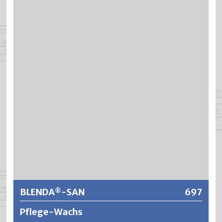
Bienenwachsbasis, hergestellt aus natürlichen Wachsen
und organischen Lösungsmittel. Die behandelten
Holzteile werden vor Luftfeuchtigkeit geschützt, bleiben
atmungsaktiv und sind nach dem Polieren gut schmissfest
und pflegefreundlich. SILAWAX Bodenwachs flüssig erhält
den Natureffekt des Holzes und gibt ein dezentes, leicht
getöntes und seidenmattes Finish.
Weitere Informationen
BLENDA
-SAN
697
®
Pflege-Wachs