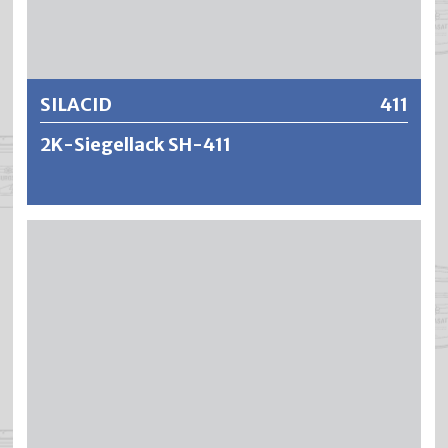
eignet sich deshalb nicht für die Versiegelung von hellen
Weitere Informationen
Untergründen.
SILACID
411
2K-Siegellack SH-411
SILACID ist ein füllkräftiger und säurehärtender 2-
Komponenten Versiegelungsklarlack. Er zeichnet sich aus
durch eine starke Anfeuerung der Holzstruktur und es
ergeben sich äusserst zähelastische und verschleissfeste
Versiegelungen auf Parkett und anderen stark
beanspruchten Holzoberflächen. SILACID erfüllt höchste
Ansprüche bezüglich chemischer und mechanischer
Widerstandsfähigkeit. Die Lackierungen sind bei
genügender Schichtdicke unempfindlich gegen Wasser,