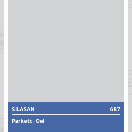
LH-18437 wird mit feinem Schleifstaub zu einer
Verarbeitungsfertigen Paste angemischt und mit einem
Stahlspachtel auf dem Parkett verteilt. SILAFIL zeichnet
sich aus durch eine vorzügliche Haftung, geringem
Volumenschwund und rascher Trocknung. SILAFIL lässt
sich gut ausziehen und ergibt eine holzähnliche und
tragfähige Oberfläche. SILAFIL lässt sich nach der
Erhärtung schleifen, hobeln, feilen oder sägen sowie
beizen und nachlackieren.
Weitere Informationen
SILASAN
687
Parkett-Oel