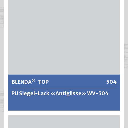
®
BLENDA
-TOP hat eine sehr hohe Abriebfestigkeit und
die Beständigkeiten gegen Wasser, Alkohol und
Haushaltchemikalien sind ausgezeichnet. Für erhöhte
Ansprüche wie Bodenversiegelungen und alkoholfeste
®
Lackierungen wird BLENDA
-TOP mit einem Spezialhärter
vernetzt, wodurch die mechanische und chemische
Beständigkeit nochmals verbessert wird.
Weitere Informationen
BLENDA
-TOP
504
®
PU Siegel-Lack «Antiglisse» WV-504
®
BLENDA
-TOP ist ein wasserverdünnbarer, geruchsarmer
Siegel-Lack auf Polyurethanharzbasis. Es ergeben sich