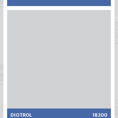
SILASAN ist ein strapazierfähiges, tief eindringendes und
verfestigendes Naturöl für die Grundbehandlung von
Holzfussböden. SILASAN ergibt eine offenporige,
seidenmatte und wasserabweisende Oberfläche und
bringt den natürlichen Holzfarbton besonders schön zur
Geltung.
Weitere Informationen
DIOTROL
18200