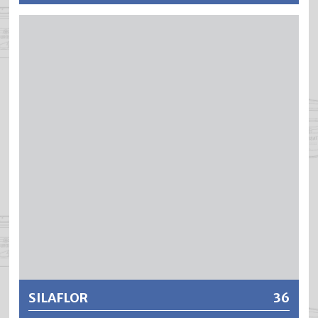
®
BLENDA
-TOP ist eine wasserverdünnbare,
schnelltrocknende und geruchsarme Grundierung auf
®
Acrylharzbasis. Durch die Verwendung von BLENDA
-TOP
Siegel-Grund «FIX» WV-514 wird die Holzmaserung
besonders schön betont und die Gefahr der
Seitenverleimung bei einem nachfolgenden
Anstrichaufbau minimiert.
Weitere Informationen
SILAFLOR
36