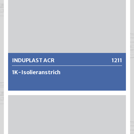
Weitere Informationen
INDUPLAST ACR
1211
1K-Isolieranstrich
INDUPLAST ACR 1K-Isolieranstrich ist ein schnell
trocknendes Duplex-System mit guter Direkthaftung auf
staubgestrahlter Feuerverzinkung und gestrahltem Stahl.
Sehr gut licht- und wetterbeständig. INDUPLAST ACR ist
beständig gegen diverse schwache Säuren und Laugen,
jedoch nicht gegen organische Lösungsmittel.