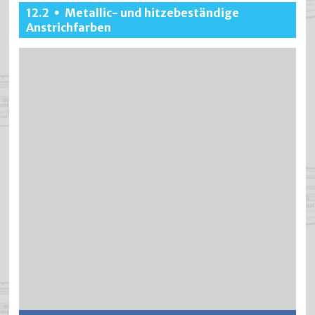
ECLON PUR ist ein hoch witterungsbeständiger, rasch
12.2
Metallic- und hitzebeständige
•
trocknender 2-Komponenten Anstrichstoff auf
Anstrichfarben
Polyurethanharzbasis für den Aussen- und Innenbereich.
Einfachste Verarbeitung ohne Läuferbildung, auch bei
komplizierter Geometrie. Ergibt, je nach Farbton,
seidenmatte bis seidenglänzende, glatte Oberflächen,
welche ein Patinieren nachstellen sollen (Métallisé-
Effekt). Ausgezeichnete Direkthaftung auf den
verschiedensten Untergründen. Sehr gute
Oberflächenhärte und Kratzfestigkeit sowie
Beständigkeit gegenüber verdünnten Chemikalien,
Handschweiss, Kühlflüssigkeit und Reinigungsmitteln.
Weitere Informationen