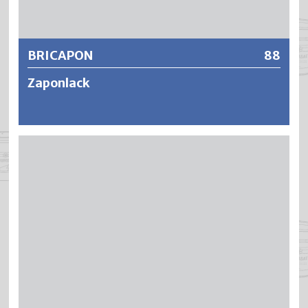
Weitere Informationen
BRICAPON
88
Zaponlack
BRICAPON ist ein raschtrocknender und transparenter
Metall-Konservierungslack auf der Basis von
modifizierten Acrylharzen. BRICAPON schützt NE-Metalle
dauerhaft gegen Oxydation, Korrosion und Verfärbungen
und ist ausgezeichnet haftfest, witterungsbeständig und
vergilbungsfrei.