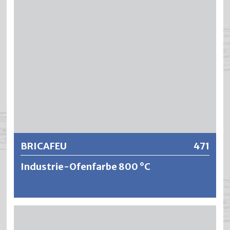
Weitere Informationen
BRICAFEU
471
Industrie-Ofenfarbe 800 °C
BRICAFEU ist eine wetterbeständige, hochhitzefeste und
rostschützende Industrie-Ofenfarbe. BRICAFEU erreicht