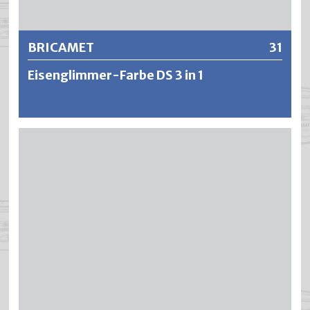
BRICAMET
31
Eisenglimmer-Farbe DS 3 in 1
BRICAMET ist eine rostschützende und metallisierte
Einschicht-Eisenglimmerfarbe auf Basis spezieller
Epoxyester. Die Anstrichfilme bieten aufgrund des
plättchenformigen Eisenglimmers und dem Zusatz von
Aktivpigmenten einen ausgezeichneten
Korrosionsschutz. Die effektvollen und mechanisch
widerstandsfähigen Lackierungen sind
wasserundurchlässig und bilden einen zuverlässigen
Schutz an Objekten, die extremen und aggressiven
Umwelteinflüssen ausgesetzt sind. BRICAMET ist
zähelastisch, stoss- und schlagfest und widersteht