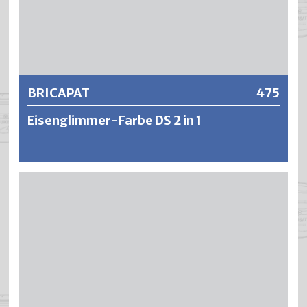
grossen Temperaturschwankungen und der Einwirkung
ultravioletter Strahlung.
Weitere Informationen
BRICAPAT
475
Eisenglimmer-Farbe DS 2 in 1
BRICAPAT ist eine schnelltrocknende, hochwetterfeste
und zähelastische Dickschicht-Kunststofffarbe auf PVC-
Basis. Infolge des Eisenglimmeranteils bietet BRICAPAT
einen ausgezeichneten Korrosionsschutz mit
hervorragender Stoss- und Schlagfestigkeit. BRICAPAT ist
silber metallisiert und erzeugt in einem Arbeitsgang einen
sehr schönen und dauerhaften silberschwarzen
Patinaeffekt.