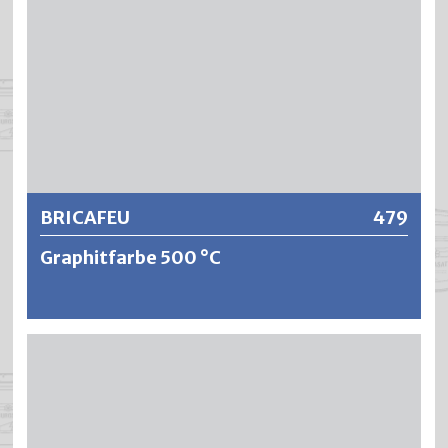
Weitere Informationen
BRICAFEU
479
Graphitfarbe 500 °C
BRICAFEU ist eine wetterbeständige, hochhitzefeste und
rostschützende Graphitfarbe. BRICAFEU erreicht eine
Hitzebeständigkeit von über 500 °C und zeigt eine sehr
gute Direkthaftung auf Eisen und Stahl.