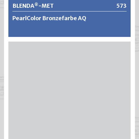
BLENDA
-MET
573
®
PearlColor Bronzefarbe AQ
®
BLENDA
-MET ist eine wasserverdünnbare und
dekorative Universal-Bronzefarbe auf Basis modifizierter
und geruchsarmer Polyurethan-Acrylharzen. Dank dem
®
Einsatz von reinen Metallbronzen sind die BLENDA
-MET
Anstriche sehr gut licht- und wetterbeständig (nicht
oxydierend). Die spezielle Bindemittelkombination
ermöglicht ein schleierfreies Arbeiten und durch die
Verwendung von echten Metallpigmenten werden
abriebfeste und farbtonstabile Oberflächen im Aussen-
und Innenbereich erzielt.