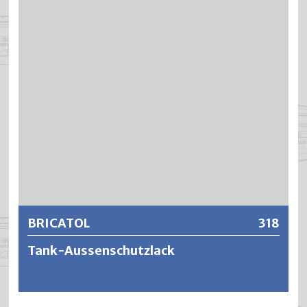
harten und beständigen Film gegen Heizöl, Mineralöl, Teer
und schwache Säuren.
Weitere Informationen
BRICATOL
318
Tank-Aussenschutzlack
BRICATOL ist eine sehr gut deckende Alkyd-