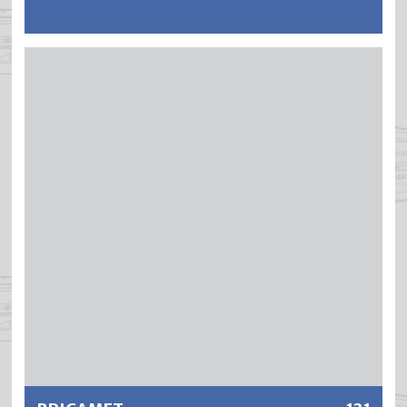
®
BLENDA
-DOS ist eine vielseitig einsetzbare,
raschtrocknende und wetterfeste Einschichthaftfarbe.
®
BLENDA
-DOS ist nach der Trocknung wasserresistent
und ergibt einen guten Korrosionsschutz mit einer
ausgezeichneten Haftung auf Eisen und
Nichteisenmetallen.
Weitere Informationen