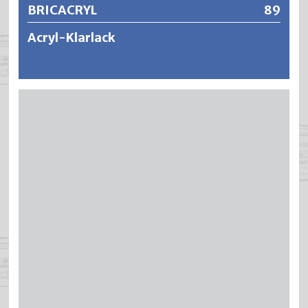
BRICACRYL
89
Acryl-Klarlack
BRICACRYL ist ein raschtrocknender und transparenter
Metall-Konservierungslack auf der Basis von
modifizierten Acrylharzen. BRICACRYL schützt NE-Metalle
dauerhaft gegen Oxydation, Korrosion und Verfärbungen
und ist ausgezeichnet haftfest, witterungsbeständig und
vergilbungsfrei.