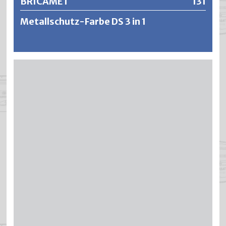
BRICAMET
131
Metallschutz-Farbe DS 3 in 1
BRICAMET ist eine rostschützende Dickschicht-
Einschichthaftfarbe auf Basis spezieller Epoxyester. Die
Anstrichfilme haften ausgezeichnet auf einer Vielzahl von
metallischen Untergründen und bieten einen
ausgezeichneten Korrosionsschutz. Die effektvollen und
mechanisch widerstandsfähigen Lackierungen sind
wasserundurchlässig und bilden einen zuverlässigen
Schutz an Objekten, die extremen und aggressiven
Umwelteinflüssen ausgesetzt sind. BRICAMET ist
zähelastisch, stoss- und schlagfest und widersteht
grossen Temperaturschwankungen und der Einwirkung
ultravioletter Strahlung.
Weitere Informationen