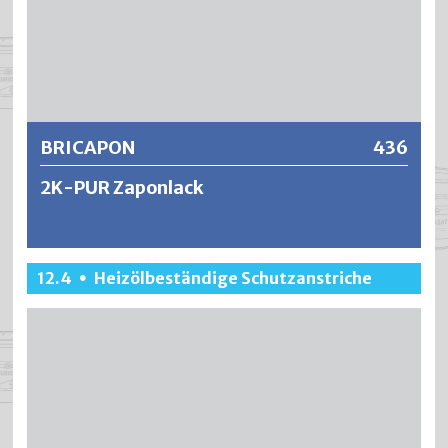
Weitere Informationen
BRICAPON
436
2K-PUR Zaponlack
BRICAPON ist ein lufttrocknender, transparenter und
12.4
Heizölbeständige Schutzanstriche
•
wasserheller 2-Komponenten Metall-Konservierungslack
auf der Basis von Acryl-Polyurethan (DD). BRICAPON
erfüllt höchste Ansprüche bezüglich chemischer und
mechanischer Widerstandsfähigkeit. BRICAPON schützt
NE-Metalle dauerhaft gegen Oxydation, Korrosion und
Verfärbungen und ist ausgezeichnet haftfest,
witterungsbeständig und vergilbungsfrei.