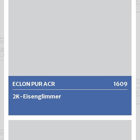
Weitere Informationen
ECLON PUR ACR
1609
2K-Eisenglimmer
ECLON PUR ACR 2K-Eisenglimmer ist ein festkörperreicher,
hoch witterungsbeständiger Korrosionsschutzanstrich
auf Polyurethan- und Acrylharzbasis. Der trockene Film ist