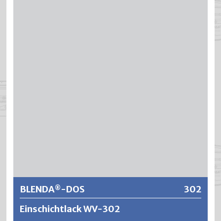
basierend auf sorgfältig ausgewählten und modifizierten
Acrylharzen sowie spezieller Rostinhibitoren. BRILADOS
hat eine rasche Durchtrocknung, ist gut deckend und
füllkräftig und bietet eine ausgezeichnete Haftung und
Korrosionsschutzwirkung auf verzinkten Teilen,
Leichtmetallen, diversen Kunststoffen sowie Eisen und
Stahl. Die Anstriche sind wetterbeständig,
kreidungsresistent und zeigen eine ausgezeichnete
Oberflächenhärte mit guter Elastizität. BRILADOS ist
unempfindlich gegen Öle, Fette, saure oder alkalische
Reinigungsmittel sowie diversen Chemikalien.
Weitere Informationen
BLENDA
-DOS
302
®
Einschichtlack WV-302