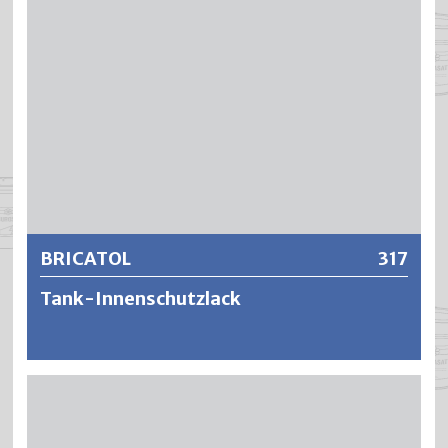
Weitere Informationen
BRICATOL
317
Tank-Innenschutzlack
BRICATOL ist ein heizölbeständiger Einschichtlack für die
Tankinnenschutzlackierung. BRICATOL bietet einen guten
Korrosionsschutz, ist sehr rasch trocken und ergibt einen