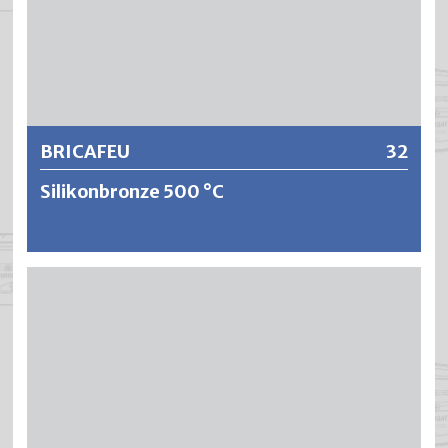
Weitere Informationen
BRICAFEU
32
Silikonbronze 500 °C
BRICAFEU ist eine wetterbeständige, hochhitzefeste und
rostschützende Silikonfarbe. BRICAFEU erreicht eine
Hitzebeständigkeit von über 500 °C und zeigt eine sehr
gute Direkthaftung auf Eisen und Stahl.