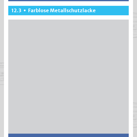
BRICATHERM ist eine hitzefeste und rostschützende
12.3
Farblose Metallschutzlacke
•
Silikonfarbe. Sie erreicht eine Hitzebeständigkeit bis 300
°C und hat eine sehr gute Direkthaftung auf Eisen und
Stahl.
Weitere Informationen