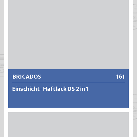
BRICADOS
161
Einschicht-Haftlack DS 2 in 1
BRICADOS ist eine vielseitig einsetzbare, raschtrocknende
und wetterfeste Einschichthaftfarbe. Es entstehen
seidenmatte, kreidungsresistente und elastische
Lackierungen mit einer guten Korrosionsschutzwirkung.