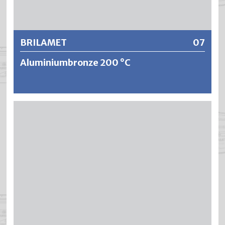
Weitere Informationen
BRILAMET
07
Aluminiumbronze 200 °C
BRILAMET Aluminiumbronze 200 °C ist eine stoss- und
schlagfeste Bronzefarbe auf Basis modifizierter
Alkydharze. Sie erreicht eine Hitzefestigkeit von gegen
200 °C. BRILAMET bildet einen dekorativen und silber-
glänzenden Alueffekt und ist mit dem entsprechenden
Anstrichaufbau gut wetterbeständig.