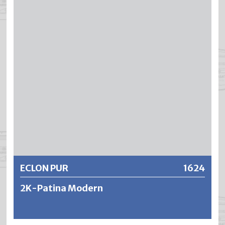
hoch beständig gegenüber Feuchtigkeit, Salz,
Industrieabgasen, Lösungsmitteln sowie vielen
Chemikalien. Weitere bemerkenswerte Eigenschaften von
ECLON PUR ACR 2K-Eisenglimmer sind: – Gute Füllkraft –
Kein Runzeln – Beständig gegen Wasser, Säuren, Laugen,
Waschlauge, usw. – Keine Blasenbildung, auch bei
dickeren Schichten – Rationelles Arbeiten dank schnellster
Trocknung auch bei tiefen Temperaturen (5 °C), somit
schnelle Abklebfestigkeit und höhere Produktivität.
Weitere Informationen
ECLON PUR
1624
2K-Patina Modern