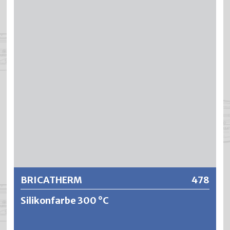
eine Hitzebeständigkeit von über 800 °C und zeigt eine
sehr gute Direkthaftung auf Eisen und Stahl.
Weitere Informationen
BRICATHERM
478
Silikonfarbe 300 °C