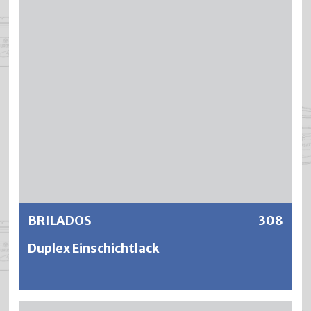
Die Haftungseigenschaften auf vielen kritischen
Untergründen sind ausgezeichnet. BRICADOS ist
unempfindlich gegen Öle, Fette, saure oder alkalische
Reinigungsmittel sowie diversen Chemikalien.
Weitere Informationen
BRILADOS
308
Duplex Einschichtlack
BRILADOS ist ein vielseitig einsetzbarer Einschichtlack