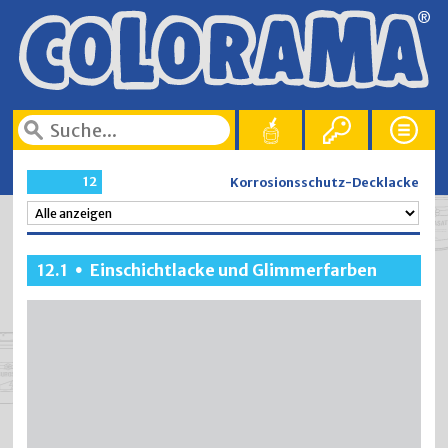
12
Korrosionsschutz-Decklacke
12.1
Einschichtlacke und Glimmerfarben
•