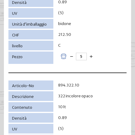
0.89
(5)
bidone
212.50
C
894.322.10
322 incolore opaco
10 lt
0.89
(5)