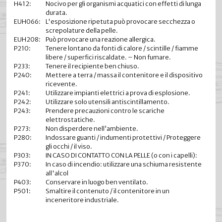
H412:
Nocivo per gli organismi acquatici con effetti di lunga
durata.
EUH066:
L'esposizione ripetuta può provocare secchezza o
screpolature della pelle.
EUH208:
Può provocare una reazione allergica.
P210:
Tenere lontano da fonti di calore / scintille / fiamme
libere / superfici riscaldate. – Non fumare.
P233:
Tenere il recipiente ben chiuso.
P240:
Mettere a terra / massa il contenitore e il dispositivo
ricevente.
P241:
Utilizzare impianti elettrici a prova di esplosione.
P242:
Utilizzare solo utensili antiscintillamento.
P243:
Prendere precauzioni contro le scariche
elettrostatiche.
P273:
Non disperdere nell’ambiente.
P280:
Indossare guanti / indumenti protettivi / Proteggere
gli occhi / il viso.
P303:
IN CASO DI CONTATTO CON LA PELLE (o con i capelli):
P370:
In caso di incendio: utilizzare una schiuma resistente
all'alcol
P403:
Conservare in luogo ben ventilato.
P501:
Smaltire il contenuto / il contenitore in un
inceneritore industriale.