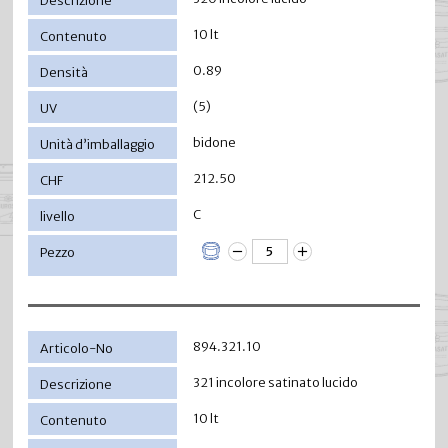
10 lt
0.89
(5)
bidone
212.50
C
894.321.10
321 incolore satinato lucido
10 lt