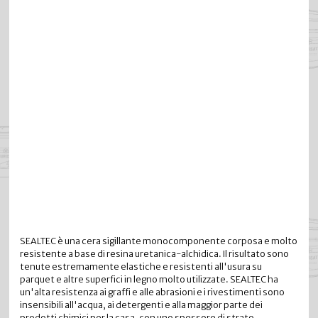
SEALTEC è una cera sigillante monocomponente corposa e molto
resistente a base di resina uretanica-alchidica. Il risultato sono
tenute estremamente elastiche e resistenti all'usura su
parquet e altre superfici in legno molto utilizzate. SEALTEC ha
un'alta resistenza ai graffi e alle abrasioni e i rivestimenti sono
insensibili all'acqua, ai detergenti e alla maggior parte dei
prodotti chimici per la casa, con uno spessore di strato