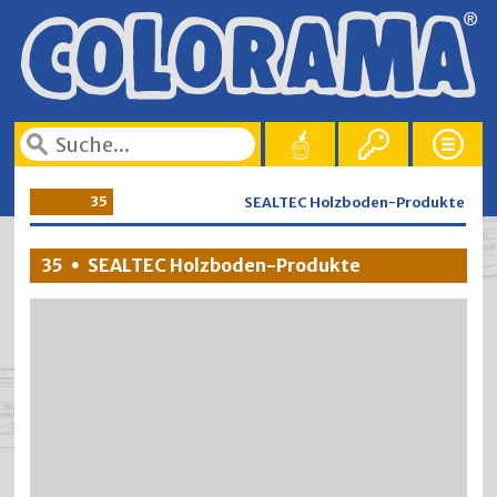
35
SEALTEC Holzboden-Produkte
35
SEALTEC Holzboden-Produkte
•