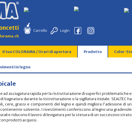
oncetti
Carrello
Login
lorama.ch
Il tuo COLORAMA / Orari di apertura
Prodotto
Color-St
vimenti in legno
picale
 ad asciugatura rapida per la ristrutturazione di superfici problematiche e
di bagnatura durante la ristrutturazione o la sigillatura iniziale. SEALTEC ha
li, cere, grassi e componenti del legno e quindi migliora l'adesione di un
a o contenente solvente. I rivestimenti conferiscono al legno una gradevole
ali e riducono il lavoro di levigatura per la stesura di un successivo strato
 con prodotti acquosi.