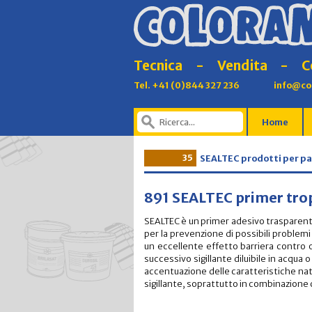
Tecnica
-
Vendita
-
C
Tel. +41 (0)844 327 236
info@co
Home
35
SEALTEC prodotti per pa
891 SEALTEC primer tro
SEALTEC è un primer adesivo trasparente
per la prevenzione di possibili problemi 
un eccellente effetto barriera contro o
successivo sigillante diluibile in acqu
accentuazione delle caratteristiche natur
sigillante, soprattutto in combinazione