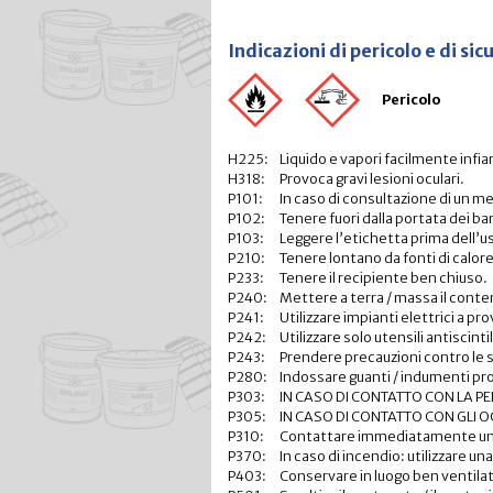
Indicazioni di pericolo e di s
Pericolo
H225:
Liquido e vapori facilmente infi
H318:
Provoca gravi lesioni oculari.
P101:
In caso di consultazione di un m
P102:
Tenere fuori dalla portata dei ba
P103:
Leggere l’etichetta prima dell’u
P210:
Tenere lontano da fonti di calore 
P233:
Tenere il recipiente ben chiuso.
P240:
Mettere a terra / massa il conten
P241:
Utilizzare impianti elettrici a pr
P242:
Utilizzare solo utensili antiscint
P243:
Prendere precauzioni contro le 
P280:
Indossare guanti / indumenti prote
P303:
IN CASO DI CONTATTO CON LA PELLE
P305:
IN CASO DI CONTATTO CON GLI O
P310:
Contattare immediatamente un
P370:
In caso di incendio: utilizzare un
P403:
Conservare in luogo ben ventila