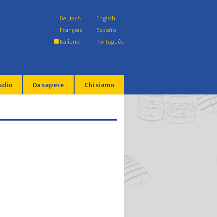
Deutsch
English
Français
Español
Italiano
Português
udio
Da sapere
Chi siamo