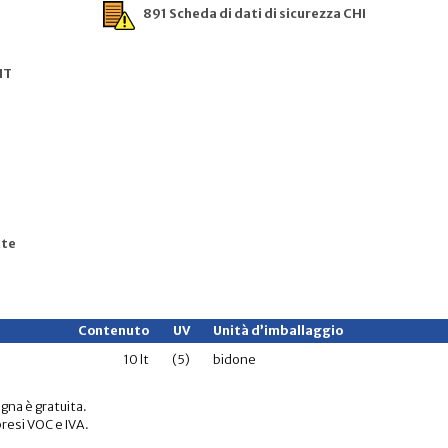
891 Scheda di dati di sicurezza CHI
IT
tte
Contenuto
UV
Unità d’imballaggio
10 lt
(5)
bidone
gna è gratuita.
resi VOC e IVA.