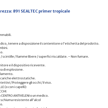
icurezza: 891 SEALTEC primer tropicale
ammabili.
edico, tenere a disposizione il contenitore o l'etichetta del prodotto.
mbini.
so.
/ scintille / fiamme libere / superfici riscaldate. – Non fumare.
itore e il dispositivo ricevente.
ova di esplosione.
illamento.
scariche elettrostatiche.
ttivi / Proteggere gli occhi / il viso.
 (o con i capelli):
CCHI:
 CENTRO ANTIVELENI o un medico.
a schiuma resistente all'alcol
to.