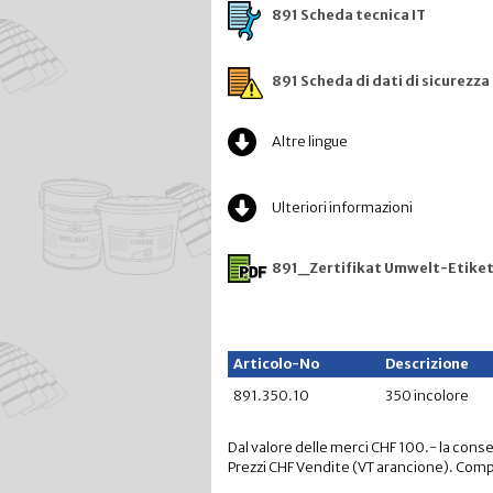
891 Scheda tecnica IT
891 Scheda di dati di sicurezza 
Altre lingue
Ulteriori informazioni
891_Zertifikat Umwelt-Etike
Articolo-No
Descrizione
891.350.10
350 incolore
Dal valore delle merci CHF 100.- la conse
Prezzi CHF Vendite (VT arancione). Comp