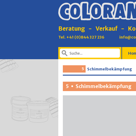
Beratung
-
Verkauf
-
Ko
Tel. +41 (0)844 327 236
info@co
Ho
5
Schimmelbekämpfung
5
Schimmelbekämpfung
•