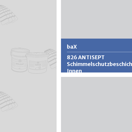
baX
826 ANTISEPT
Schimmelschutzbeschic
Innen
baX ist ein diffusionsoffenes und
wärmeisolierendes Beschichtungs-
System auf Basis von wässerigen
Polymeren. Entstehendes
Kondenswasser wird durch die armi
Mikroporenstruktur aufgenommen
verteilt und wieder an die Umgebun
abgegeben. Die Oberflächen bleibe
trocken und schützen vor abtropf
Kondenswasser und Folgeschäden 