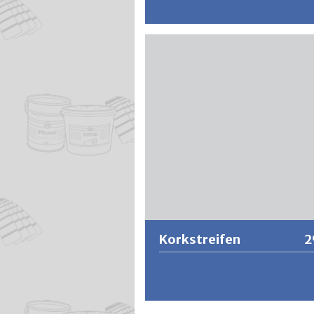
Der ERFURT-Systemkleber SR 6 wir
Verlegen der Innen-Dämmplatten
ERFURT-KlimaTec IP 2500+ / IP 350
Klimaplatten ERFURT-KlimaTec KP 
ERFURT-KlimaTec Laibungsplatten
LP1000+ und ERFURT-KlimaTec
Dämmkeile DK 2 eingesetzt. Der Kle
besteht aus Leichtfüllstoffen, Zem
und Additiven.
Weitere Informationen
Korkstreifen
2
Korkstreifen eignet sich bestens fü