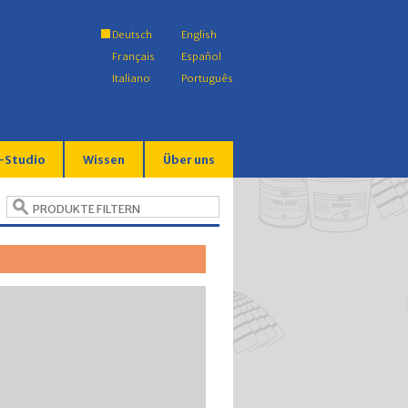
Deutsch
English
Français
Español
Italiano
Português
-Studio
Wissen
Über uns