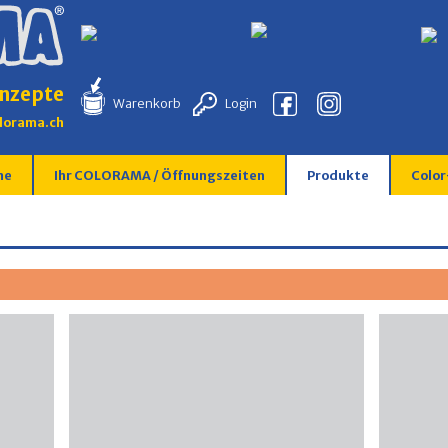
nzepte
Warenkorb
Login
lorama.ch
me
Ihr COLORAMA / Öffnungszeiten
Produkte
Color