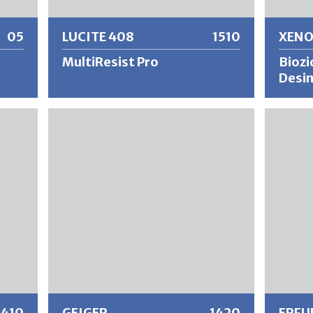
05
LUCITE 408
1510
XENO
MultiResist Pro
Biozi
Desi
re
LUCITE 408 MultiResist Pro ist eine
XENOZID
konservierungsmittelfreie, viren-,
Konzent
ie
bakterien- und schimmelresistente
Wirksto
hten
Wand- und Deckenfarbe für innen mit
befalle
stumpfmattem Oberflächenfinish und
beugt e
 sehr
gutem Verlauf. Ideal für den Einsatz in
Pilze un
keit
sensiblen Räumen mit hoher Keim- und
hervorr
ohe
Feuchtebelastung sowie in
Aussenb
lebensmittelverarbeitenden Betrieben.
Fassade
LUCITE 408 ist sehr leicht in der
Neuanst
tzt
Verarbeitung, scheuerbeständig,
Schimme
Weitere Informationen
Wei
he
wasserverdünnbar,
infizier
e
desinfektionsmittelbeständig in
und Ent
Anlehnung an DIN ISO 2812- 1, resistent
Mauerwe
eit
gegen unbehüllte Viren nach ISO
1410
GEIGER
1420
ERFU