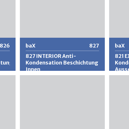
826
baX
827
baX
827 INTERIOR Anti-
821 E
htung
Kondensation Beschichtung
Kond
Innen
Auss
baX ist ein diffusionsoffenes und
baX ist 
wärmeisolierendes Beschichtungs-
wärmeis
System mit korrosionshemmender
System 
Wirkung (passiver Rostschutz) auf Basis
Polymer
erte
von wässerigen Polymeren.
Kondens
,
Entstehendes Kondenswasser wird
Mikrop
g
durch die armierte Mikroporenstruktur
verteil
n
aufgenommen, verteilt und wieder an die
abgegeb
endem
Umgebung abgegeben. Die Oberflächen
trocken
wie
bleiben trocken und schützen vor
nachhal