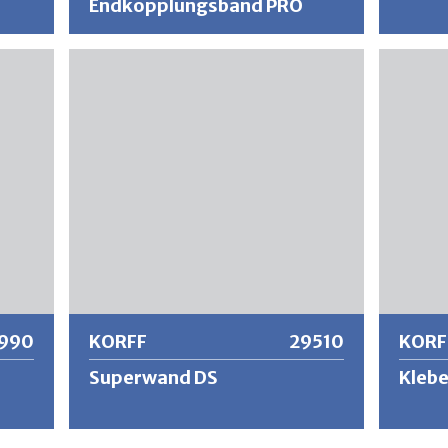
Endkopplungsband PRO
d zum
Selbstklebendes Endkopplungsband für
Zahntra
KlimaTec Klimaplatte.
10x10mm
0+,
Optimal
2500+,
KlimaTe
ber
ent
Weitere Informationen
Wei
990
KORFF
29510
KORF
Superwand DS
Klebe
r den
Die Superwand mit integrierter
Zur fac