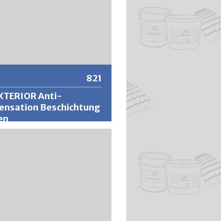
821
XTERIOR Anti-
ensation Beschichtung
en
ein diffusionsoffenes und
olierendes Beschichtungs-
auf Basis von wässerigen
en. Entstehendes
wasser wird durch die armierte
orenstruktur aufgenommen,
t und wieder an die Umgebung
en. Die Oberflächen bleiben
 und schützt die Fassade
tig vor Algen und Moos.