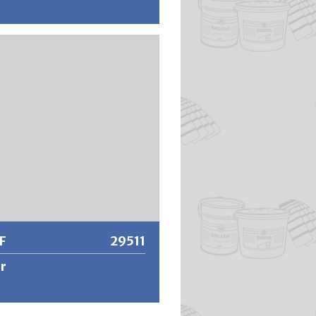
ufel aus rostfreiem Stahl
 mit geschraubtem Holzgriff.
 zum Verarbeiten von ERFURT
c Platten.
tere Informationen
F
29511
r
hgerechten Montage der