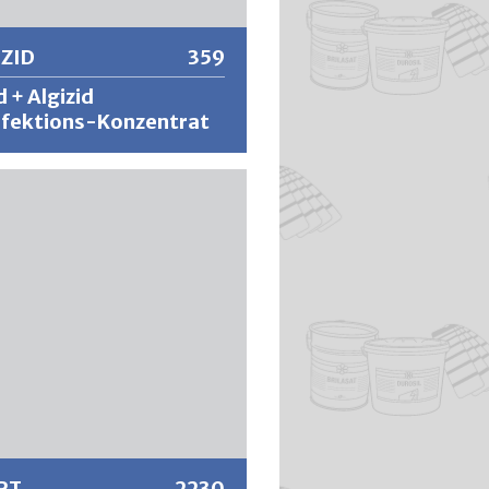
ZID
359
d + Algizid
nfektions-Konzentrat
 ist ein wasserverdünnbares
rat mit algiziden und bioziden
ffen. XENOZID desinfiziert die
nen Untergründe wirksam und
inem Neubefall durch Moose,
d Algen vor. XENOZID eignet sich
agend als Voranstrich im
ereich für die Sanierung von
n bei einem darauffolgenden
rich, welche von Algen,
l, Pilzen, Flechten, Moos, usw.
tere Informationen
t sind sowie auch als Entkeimung
färbung von Sichtbeton und
rk, Eternit, Holz, usw.
RT
2230