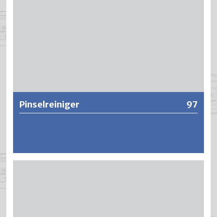
Weitere Informationen
Pinselreiniger
97
Pinselreiniger erhält Ihre Pinsel gebrauchsfähig und
verhindert ein Zusammenkleben der Pinselhaare. Pinsel
vorerst gut ausstreichen, wenn möglich in etwas
Verdünner reinigen, hierauf in Pinselreiniger eintauchen
und mit Wasser gut auswaschen. Vorgang wenn nötig