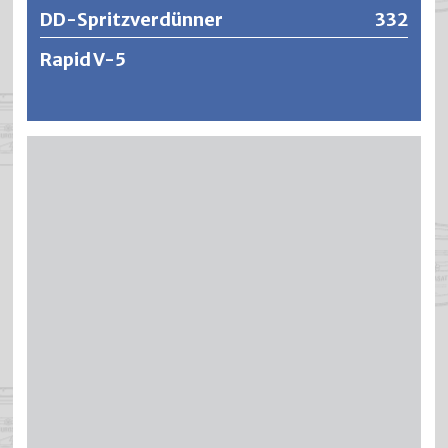
DD-Spritzverdünner
332
Rapid V-5
Spritzverdünner für industrielle Kunstharzlacke sowie
sämtliche Nitro- und isocyanathärtende
Polyurethanharzlacke.