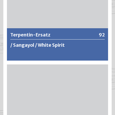
Weitere Informationen
Terpentin-Ersatz
92
/ Sangayol / White Spirit
Streichverdünner für sämtliche Kunstharzlacke im
Bautenschutz Bereich.