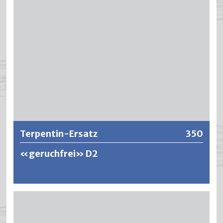
Weitere Informationen
Terpentin-Ersatz
350
«geruchfrei» D2
Isoparaffinhaltiger, geruchfreier Streichverdünner für
sämtliche Bautenschutzfarben und Kunstharzlacke.