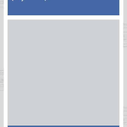
Spritzverdünner für sämtliche isocyanathärtende
Polyurethanharzlacke.
Weitere Informationen