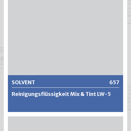
wiederholen. Hart gewordene Pinsel längere Zeit im
Pinselreiniger stehen lassen.
Weitere Informationen
SOLVENT
657
Reinigungsflüssigkeit Mix & Tint LW-5
Eignet sich speziell für die Pflege von Bürstenbehältern in
Pumpen-Dosieranlagen. SOLVENT hat eine hohe
Reinigungswirkung und ist universell einsetzbar bei der