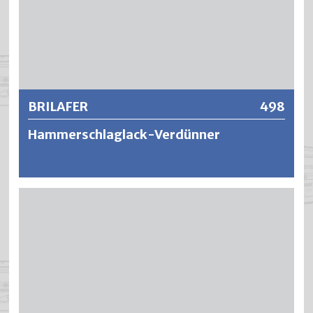
Weitere Informationen
BRILAFER
498
Hammerschlaglack-Verdünner
Spritzverdünner für die optimale Struktur von
Hammerschlaglacken.