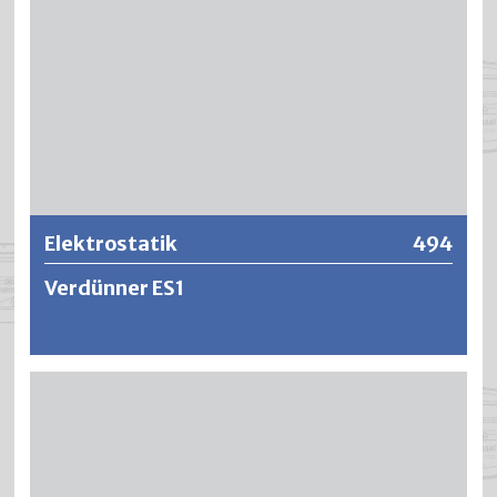
Weitere Informationen
Elektrostatik
494
Verdünner ES1
Ergibt eine Leitwerterhöhung von Industrielacken für das
elektrostatische Spritzverfahren.