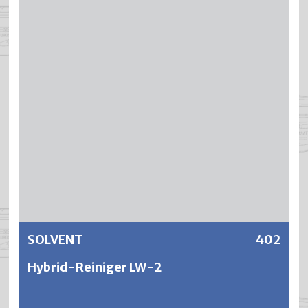
Verwendung von wässerigen aber auch
lösungsmittelhaltigen Pasten-Systemen. Dank dem
milden Geruch und einem Flammpunkt von über 40 °C. wird
ein angenehmes und sicheres Arbeiten ermöglicht und
durch die minimale Verdunstung ergibt es eine lange
Standzeit im Behälter.
Weitere Informationen
SOLVENT
402
Hybrid-Reiniger LW-2