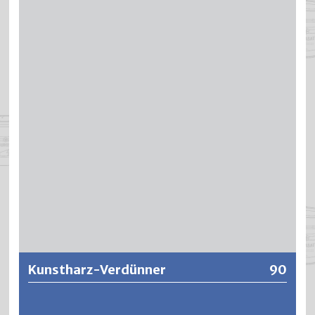
aromatenfreies Lösungsmittel für handelsübliche Bau-
und Industrielacke. Hochziehgefahr beim Überlackieren
von frischen Kunstharzfarben. Universal-Verdünner eignet
sich ebenfalls sehr gut als Reinigungs- und
Entfettungsmittel.
Weitere Informationen
Kunstharz-Verdünner
90