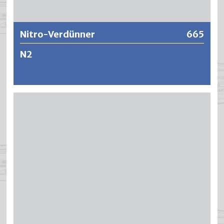
Nitro-Verdünner
665
N2
Sehr rasch flüchtiger Spritzverdünner für Nitrolacke sowie
als universeller Industriereiniger.