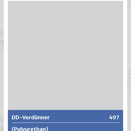
Streichverdünner für Künstlerfarben, Bautenschutzfarben
und Kunstharzlacke.
Weitere Informationen
DD-Verdünner
497
(Polyurethan)