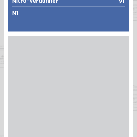
Nitro-Verdünner
91
N1
Sehr rasch flüchtiger Spritzverdünner für Nitrolacke sowie
als universeller Industriereiniger.
Weitere Informationen