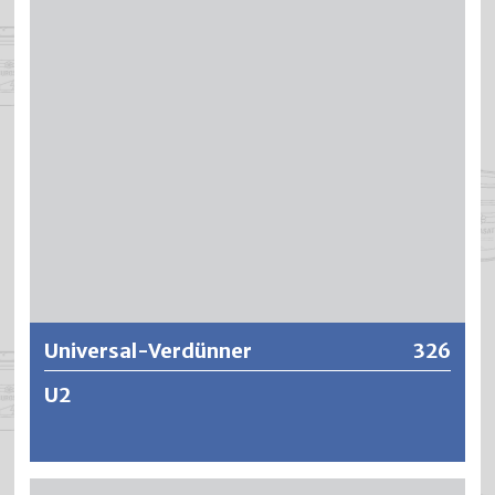
sich ebenfalls sehr gut als Reinigungs- und
Entfettungsmittel.
Weitere Informationen
Universal-Verdünner
326
U2
Rasch verdunstendes und universell einsetzbares