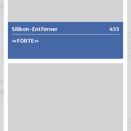
Weitere Informationen
Silikon-Entferner
453
«FORTE»
Sehr schnell abdunstendes Entfettungsmittel. Wirkt
vorbeugend gegen die Entstehung von Kratern oder
Refüsiererscheinungen.