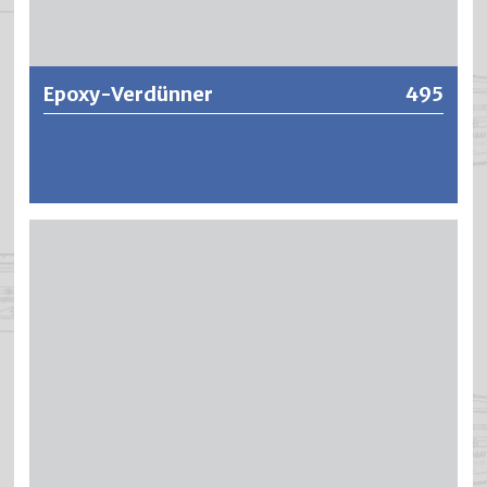
Weitere Informationen
Epoxy-Verdünner
495
Spezialverdünner für sämtliche Epoxydharzlack-Systeme.