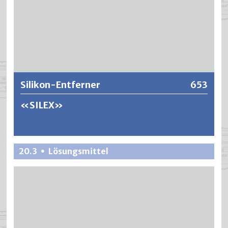
Weitere Informationen
Silikon-Entferner
653
«SILEX»
Effizientes Entfettungsmittel mit mittlerer Verdunstung.
20.3
Lösungsmittel
•
Geeignet für die präventive Reinigung von lackierten
Untergründen vor deren Lackierung im Bereich von Auto-
und Industrielackierwerken.