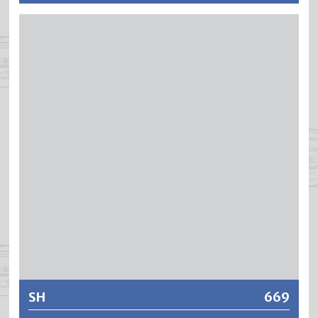
Streich- und Spritzverdünner für DUROPOOL Bassinfarbe.
Weitere Informationen
SH
669