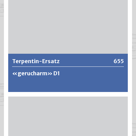
Weitere Informationen
Terpentin-Ersatz
655
«gerucharm» D1
Entaromatisierter, gerucharmer Streichverdünner für
sämtliche Bautenschutzfarben und Kunstharzlacke.