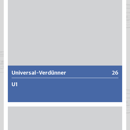
Universal-Verdünner
26
U1
Rasch verdunstender und universell einsetzbarer
Spritzverdünner für handelsübliche Bau- und
Industrielacke. Hochziehgefahr beim Überlackieren von
frischen Kunstharzfarben. Universal-Verdünner eignet