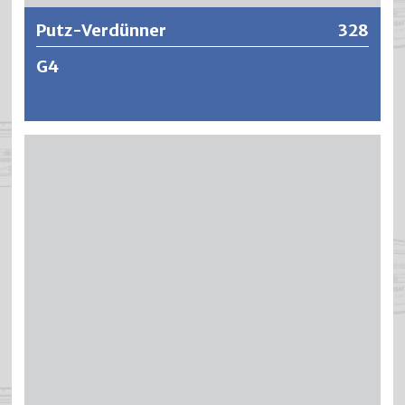
Putz-Verdünner
328
G4
Regenerathaltiger, schnell flüchtiger und preisgünstiger
Putzverdünner mit gutem Lösevermögen.