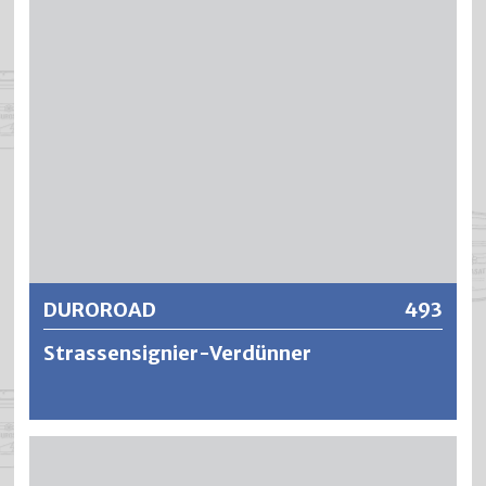
Weitere Informationen
DUROROAD
493
Strassensignier-Verdünner
Äusserst schnellflüchtiger Spritzverdünner für die
Strassenmarkierfarben.