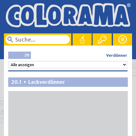
20
Verdünner
20.1
Lackverdünner
•