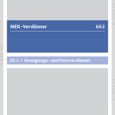
Weitere Informationen
MEK-Verdünner
662
Spezialverdünner für Beschichtungssysteme auf
20.2
Reinigungs- und Putzverdünner
•
Epoxydharzbasis.