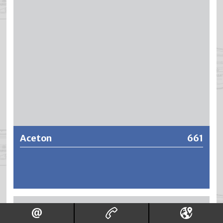
Weitere Informationen
Aceton
661
Aceton ist ein hoch flüchtendes sowie leicht brennbares
organisches Lösungsmittel mit einem breiten
Einsatzgebiet. Es dient einerseits zur Entfettung,