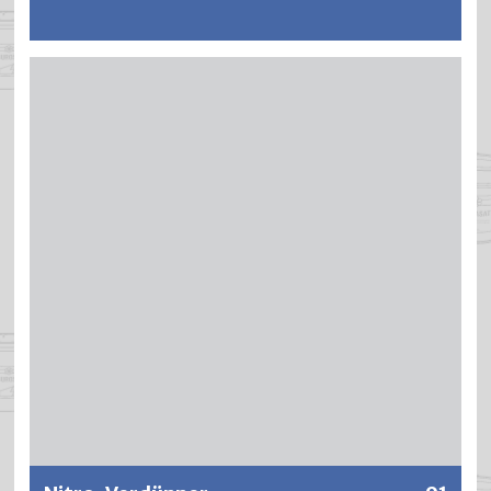
Milder Streich- und Spritzverdünner für alle
Kunstharzlacke. Verhindert ein Hochziehen auf frischen
Grundieranstrichen.
Weitere Informationen