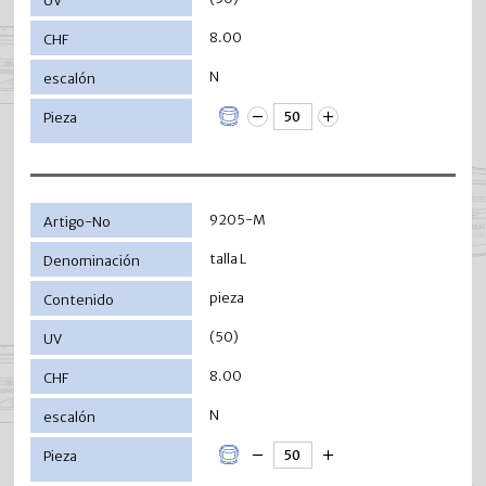
8.00
N
9205-M
talla L
pieza
(50)
8.00
N