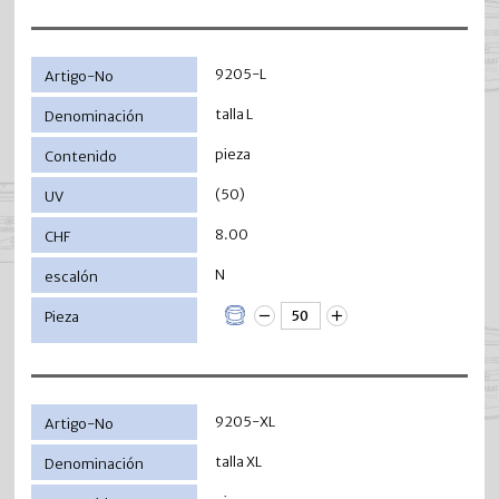
9205-L
talla L
pieza
(50)
8.00
N
9205-XL
talla XL