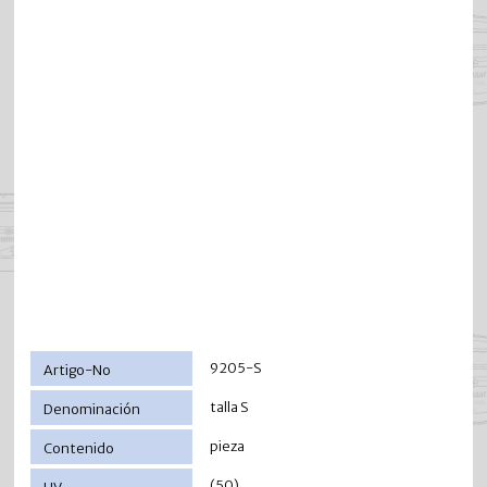
9205-S
talla S
pieza
(50)