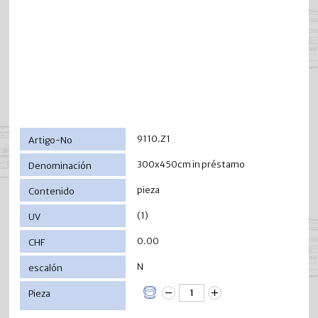
9110.Z1
300x450cm in préstamo
pieza
(1)
0.00
N