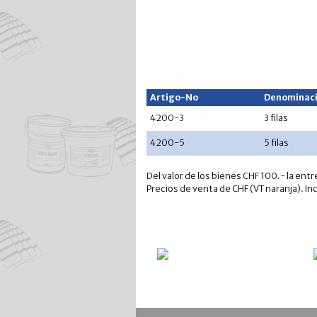
Artigo-No
Denominac
4200-3
3 filas
4200-5
5 filas
Del valor de los bienes CHF 100.- la entr
Precios de venta de CHF (VT naranja). In