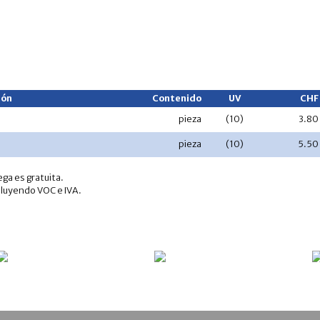
ión
Contenido
UV
CHF
pieza
(10)
3.80
pieza
(10)
5.50
ega es gratuita.
cluyendo VOC e IVA.