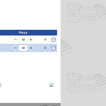
Pieza
A
A