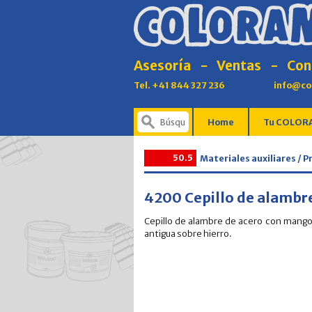
Asesoría
-
Ventas
-
Con
Tel. +41 844 327 236
info@co
Home
Tu COLORA
50.5
Materiales auxiliares / 
4200 Cepillo de alambr
Cepillo de alambre de acero con mango 
antigua sobre hierro.