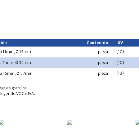
ión
Contenido
UV
lla 11mm, Ø 15mm
pieza
(10)
lla 11mm, Ø 32mm
pieza
(10)
lla 16mm, Ø 57mm
pieza
(12)
ega es gratuita.
cluyendo VOC e IVA.