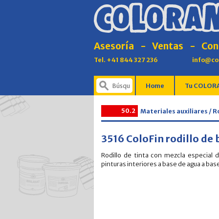
Asesoría
-
Ventas
-
Con
Tel. +41 844 327 236
info@co
Home
Tu COLORA
50.2
Materiales auxiliares / R
3516 ColoFin rodillo de
Rodillo de tinta con mezcla especial d
pinturas interiores a base de agua a base 