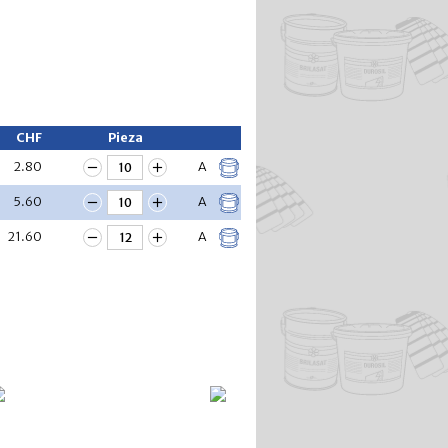
CHF
Pieza
2.80
A
5.60
A
21.60
A