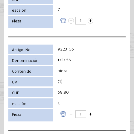
C
9223-56
talla 56
pieza
(1)
58.80
C