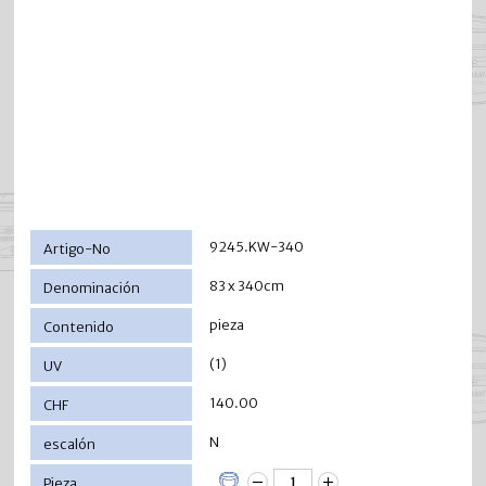
9245.KW-340
83 x 340cm
pieza
(1)
140.00
N