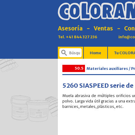
Asesoría
-
Ventas
-
Con
Tel. +41 844 327 236
info@co
Home
Tu COLORA
50.5
Materiales auxiliares / 
5260 SIASPEED serie de
Muela abrasiva de múltiples orificios 
polvo. Larga vida útil gracias a una ext
barnices, metales, plásticos, etc.