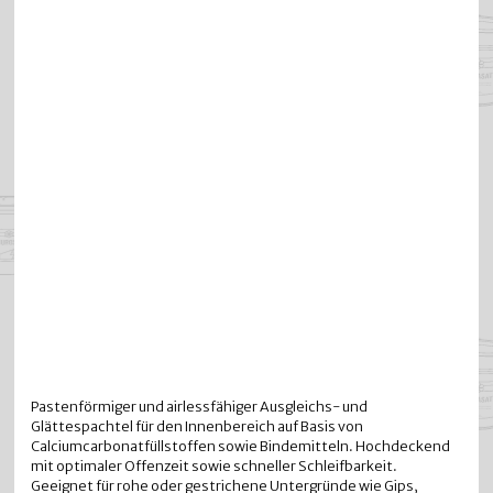
Pastenförmiger und airlessfähiger Ausgleichs- und
Glättespachtel für den Innenbereich auf Basis von
Calciumcarbonatfüllstoffen sowie Bindemitteln. Hochdeckend
mit optimaler Offenzeit sowie schneller Schleifbarkeit.
Geeignet für rohe oder gestrichene Untergründe wie Gips,