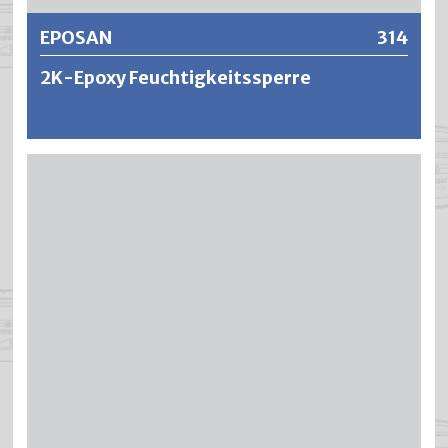
EPOSAN
314
2K-Epoxy Feuchtigkeitssperre
EPOSAN ist eine lösemittelfreie und porenschliessende 2-
Komponenten Epoxydharz-Grundierung. EPOSAN
verdrängt das Wasser aus dem Kapillargefüge in der
Oberflächenzone des Betons und wirkt als Sperre gegen
aufsteigende Feuchtigkeit.