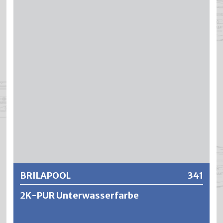
®
Acrylharzbasis. BLENDA
-POOL eignet sich für die
Behandlung von mineralischen Untergründen, welche
®
permanent mit Wasser belastet werden. BLENDA
-POOL
ist beständig gegen Wasserreinigungschemikalien auf
Chlorbasis sowie kurzzeitig gegen verdünnte Säuren oder
Laugen, wie sie zum Reinigen von Bädern verwendet
werden. Die mechanische Widerstandsfähigkeit sowie die
®
Wasserbeständigkeit von BLENDA
-POOL sind jedoch
deutlich geringer als die von DUROPOOL
Schwimmbassinfarbe.
Weitere Informationen
BRILAPOOL
341
2K-PUR Unterwasserfarbe