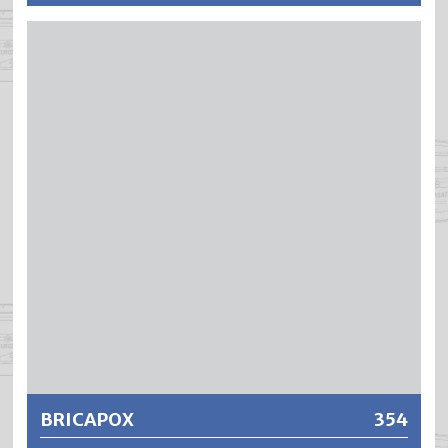
BRILAPOOL ist ein lufttrocknender, kalthärtender 2-
Komponenten Lack auf Acryl-Polyurethanbasis (DD).
BRILAPOOL erfüllt höchste Ansprüche bezüglich
chemischer und mechanischer Widerstandsfähigkeit.
BRILAPOOL ergibt harte, abriebfeste und doch elastische
Lackierungen mit ausgezeichneten Beständigkeiten
gegen chloriertes Wasser sowie Desinfektions- und
Reinigungsmittel. BRILAPOOL Lackierungen sind
unterwasserbeständig, äusserst wetterfest und UV-
stabil. Findet die Wasserentkeimung unter Einsatz von
Aktivsauerstoff, einer Elektrolyse oder einer
Ozonisierungsanlage statt, darf BRILAPOOL nicht
appliziert werden.
Weitere Informationen
BRICAPOX
354