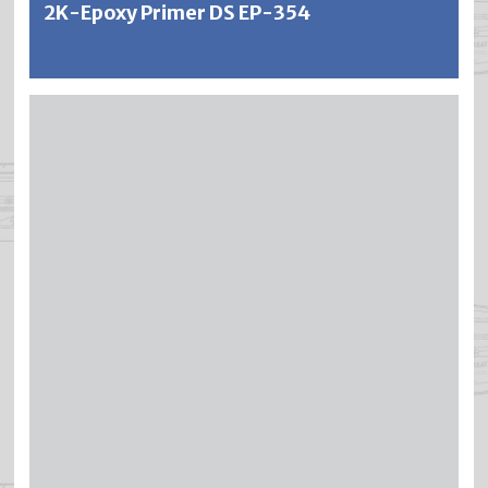
2K-Epoxy Primer DS EP-354
BRICAPOX ist eine 2-Komponenten Epoxy-Grundierung
für höchste Ansprüche an Haftung, Korrosions- und
Chemikalienbeständigkeit. BRICAPOX hat ein
ausgezeichnetes Haftvermögen auf Eisen, Stahl,
Leichtmetallen, verzinkten Oberflächen, gewissen
Kunststoffen, Polyester, usw. BRICAPOX ist
schnelltrocknend, füllkräftig und sehr widerstandsfähig
gegen mechanische Beanspruchung. Die Anstriche sind
beständig gegen Wasser, Öle, Lösungsmittel, Benzin,
usw. und eignen sich hervorragend für den
Unterwasserbereich. Die ausgezeichnete
Rostschutzwirkung beruht auf der Grundlage
modifizierter Zinkphosphate und ist intensiviert durch den
Weitere Informationen
Zusatz spezieller Rostinhibitoren.