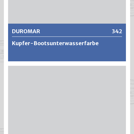
Weitere Informationen
DUROMAR
342
Kupfer-Bootsunterwasserfarbe
DUROMAR ist eine stark thixotrope, kupferhaltige und
wasserfeste Bootsunterwasserfarbe auf Basis
modifizierter Alkydharze. Die fungizide Ausrüstung
verhindert den Bewuchs und Ansatz von Algen und erhöht
die Gleitfähigkeit von Booten. Die Lackierungen sind
widerstandsfähig, hochwetterbeständig und zeigen eine
gute Haltbarkeit des Kupferfarbtones.