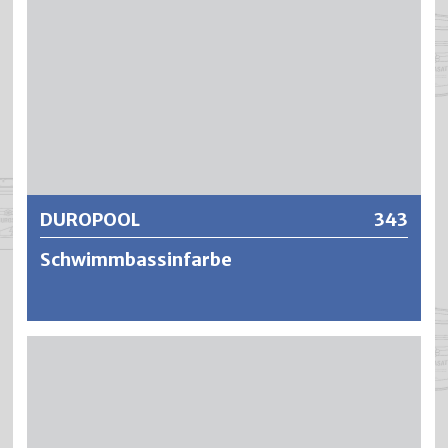
DUROPOOL
343
Schwimmbassinfarbe
DUROPOOL ist eine süss- und meerwasserbeständige
Unterwasserfarbe auf Chlorkautschukbasis. DUROPOOL
eignet sich für die Behandlung von mineralischen
Untergründen, welche permanent mit Wasser belastet
werden. DUROPOOL ist beständig gegen