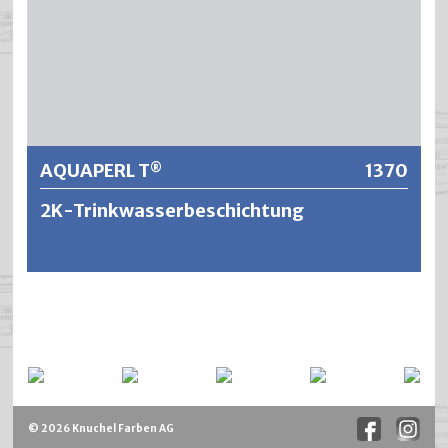
Weitere Informationen
AQUAPERL T
1370
®
2K-Trinkwasserbeschichtung
AQUAPERL T® ist ein lösemittelfreies 2-Komponenten
Epoxid/Amin-System, frei von CMR-Stoffen. Designed für
den dauerhaften Innenschutz von Stahl- sowie
Betonkonstruktionen bei Wasserkontakt entweder im
Mehrschichtaufbau mit Glasmattenverstärkung um eine
mögliche Rissbildung bei Betonkonstruktionen bis zu
© 2026 Knuchel Farben AG
einem gewissen Grad zu verhindern, oder als