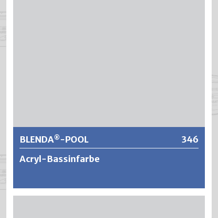
Wasserreinigungschemikalien auf Chlorbasis sowie
kurzzeitig gegen verdünnte Säuren oder Laugen, wie sie
zum Reinigen von Bädern verwendet werden.
Weitere Informationen
BLENDA
-POOL
346
®
Acryl-Bassinfarbe
®
BLENDA
-POOL ist eine süss- und
meerwasserbeständige Unterwasserfarbe auf