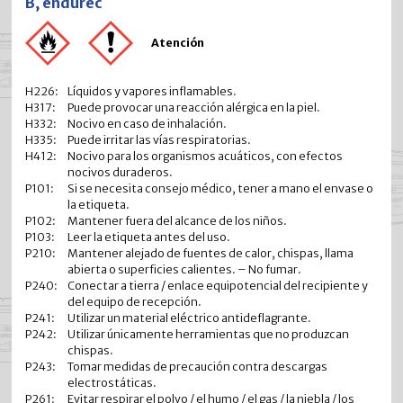
B, endurec
Atención
H226:
Líquidos y vapores inflamables.
H317:
Puede provocar una reacción alérgica en la piel.
H332:
Nocivo en caso de inhalación.
H335:
Puede irritar las vías respiratorias.
H412:
Nocivo para los organismos acuáticos, con efectos
nocivos duraderos.
P101:
Si se necesita consejo médico, tener a mano el envase o
la etiqueta.
P102:
Mantener fuera del alcance de los niños.
P103:
Leer la etiqueta antes del uso.
P210:
Mantener alejado de fuentes de calor, chispas, llama
abierta o superficies calientes. – No fumar.
P240:
Conectar a tierra / enlace equipotencial del recipiente y
del equipo de recepción.
P241:
Utilizar un material eléctrico antideflagrante.
P242:
Utilizar únicamente herramientas que no produzcan
chispas.
P243:
Tomar medidas de precaución contra descargas
electrostáticas.
P261:
Evitar respirar el polvo / el humo / el gas / la niebla / los