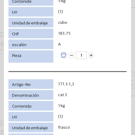
5 kg
(1)
cubo
183.75
A
171.3.1,2
cat 3
1 kg
(1)
frasco