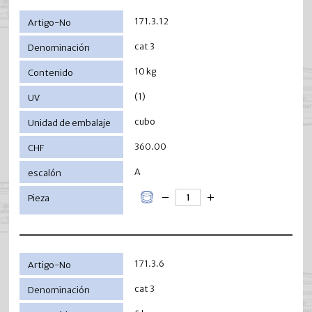
171.3.12
cat 3
10 kg
(1)
cubo
360.00
A
171.3.6
cat 3