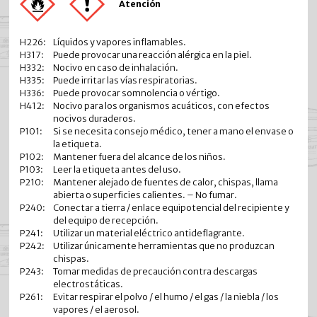
Atención
H226:
Líquidos y vapores inflamables.
H317:
Puede provocar una reacción alérgica en la piel.
H332:
Nocivo en caso de inhalación.
H335:
Puede irritar las vías respiratorias.
H336:
Puede provocar somnolencia o vértigo.
H412:
Nocivo para los organismos acuáticos, con efectos
nocivos duraderos.
P101:
Si se necesita consejo médico, tener a mano el envase o
la etiqueta.
P102:
Mantener fuera del alcance de los niños.
P103:
Leer la etiqueta antes del uso.
P210:
Mantener alejado de fuentes de calor, chispas, llama
abierta o superficies calientes. – No fumar.
P240:
Conectar a tierra / enlace equipotencial del recipiente y
del equipo de recepción.
P241:
Utilizar un material eléctrico antideflagrante.
P242:
Utilizar únicamente herramientas que no produzcan
chispas.
P243:
Tomar medidas de precaución contra descargas
electrostáticas.
P261:
Evitar respirar el polvo / el humo / el gas / la niebla / los
vapores / el aerosol.