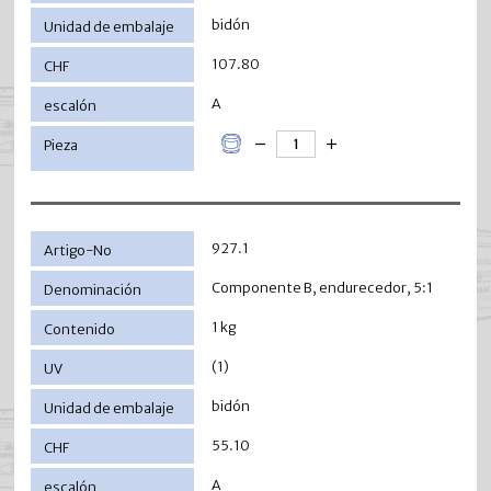
bidón
107.80
A
927.1
Componente B, endurecedor, 5:1
1 kg
(1)
bidón
55.10
A