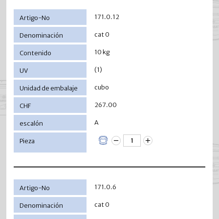
171.0.12
cat 0
10 kg
(1)
cubo
267.00
A
171.0.6
cat 0