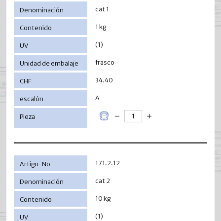
cat 1
1 kg
(1)
frasco
34.40
A
171.2.12
cat 2
10 kg
(1)