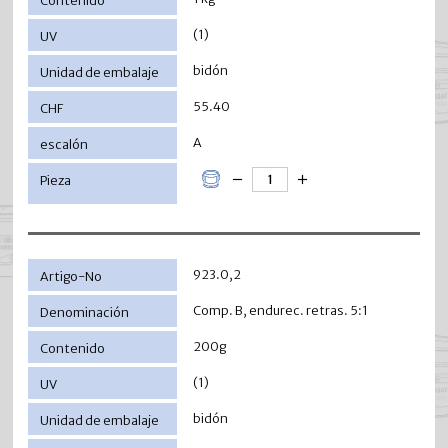
(1)
bidón
55.40
A
923.0,2
Comp. B, endurec. retras. 5:1
200g
(1)
bidón