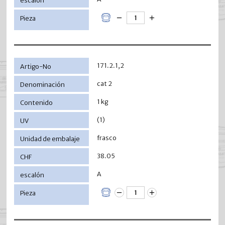
171.2.1,2
cat 2
1 kg
(1)
frasco
38.05
A