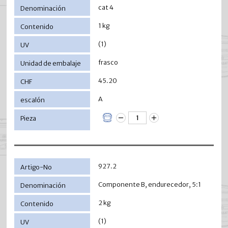
cat 4
1 kg
(1)
frasco
45.20
A
927.2
Componente B, endurecedor, 5:1
2 kg
(1)