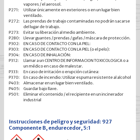
vapores / el aerosol.
P271:
Utilizar únicamente en exteriores o en un lugar bien
ventilado.
P272:
Las prendas de trabajo contaminadas no podrán sacarse
del lugar de trabajo.
P273:
Evitar su liberación al medio ambiente.
P280:
Llevar guantes / prendas / gafas / máscara de protección.
P302:
EN CASO DE CONTACTO CON LA PIEL:
P303:
EN CASO DE CONTACTO CON LA PIEL (o el pelo):
P304:
EN CASO DE INHALACIÓN:
P312:
Llamar a un CENTRO DE INFORMACION TOXICOLOGICA o a
un médico en caso de malestar.
P333:
En caso de irritación o erupción cutánea:
P370:
En caso de incendio: Utilizar espuma resistente al alcohol
P403:
Almacenar en un lugar bien ventilado.
P405:
Guardar bajo llave.
P501:
Eliminar el contenido / el recipiente en un incinerador
industrial
Instrucciones de peligro y seguridad: 927
Componente B, endurecedor, 5:1