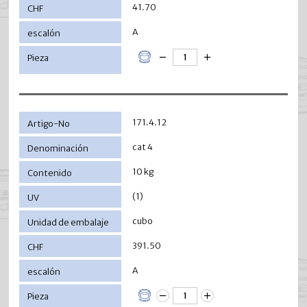
41.70
A
171.4.12
cat 4
10 kg
(1)
cubo
391.50
A