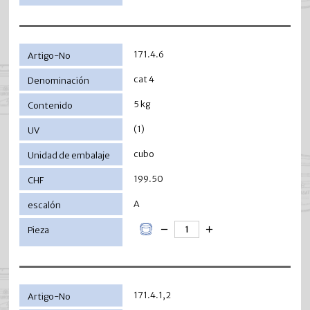
171.4.6
cat 4
5 kg
(1)
cubo
199.50
A
171.4.1,2