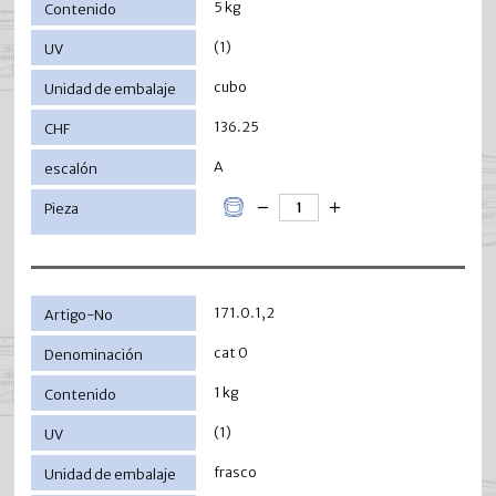
5 kg
(1)
cubo
136.25
A
171.0.1,2
cat 0
1 kg
(1)
frasco