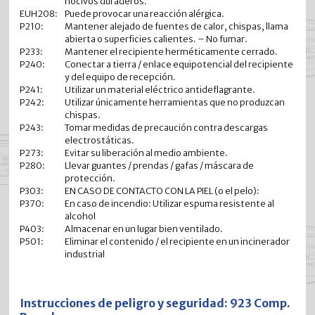
nocivos duraderos.
EUH208:
Puede provocar una reacción alérgica.
P210:
Mantener alejado de fuentes de calor, chispas, llama
abierta o superficies calientes. – No fumar.
P233:
Mantener el recipiente herméticamente cerrado.
P240:
Conectar a tierra / enlace equipotencial del recipiente
y del equipo de recepción.
P241:
Utilizar un material eléctrico antideflagrante.
P242:
Utilizar únicamente herramientas que no produzcan
chispas.
P243:
Tomar medidas de precaución contra descargas
electrostáticas.
P273:
Evitar su liberación al medio ambiente.
P280:
Llevar guantes / prendas / gafas / máscara de
protección.
P303:
EN CASO DE CONTACTO CON LA PIEL (o el pelo):
P370:
En caso de incendio: Utilizar espuma resistente al
alcohol
P403:
Almacenar en un lugar bien ventilado.
P501:
Eliminar el contenido / el recipiente en un incinerador
industrial
Instrucciones de peligro y seguridad: 923 Comp.