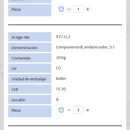
927.0,2
Componente B, endurecedor, 5:1
200g
(1)
bidón
15.30
A