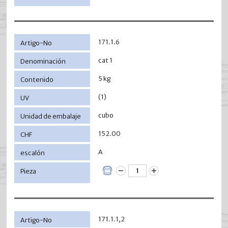
171.1.6
cat 1
5 kg
(1)
cubo
152.00
A
171.1.1,2