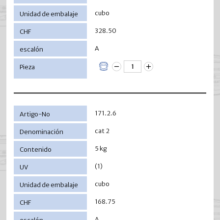
cubo
328.50
A
171.2.6
cat 2
5 kg
(1)
cubo
168.75
A