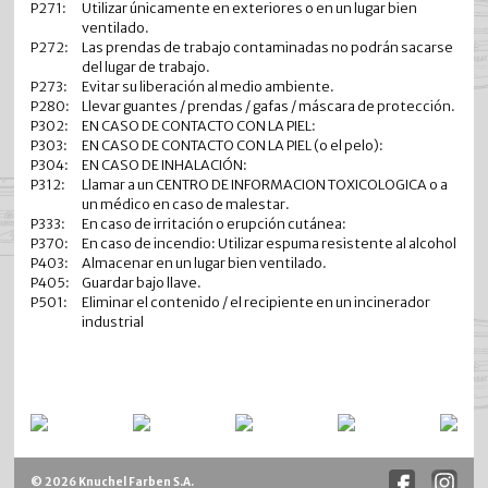
P271:
Utilizar únicamente en exteriores o en un lugar bien
ventilado.
P272:
Las prendas de trabajo contaminadas no podrán sacarse
del lugar de trabajo.
P273:
Evitar su liberación al medio ambiente.
P280:
Llevar guantes / prendas / gafas / máscara de protección.
P302:
EN CASO DE CONTACTO CON LA PIEL:
P303:
EN CASO DE CONTACTO CON LA PIEL (o el pelo):
P304:
EN CASO DE INHALACIÓN:
P312:
Llamar a un CENTRO DE INFORMACION TOXICOLOGICA o a
un médico en caso de malestar.
P333:
En caso de irritación o erupción cutánea:
P370:
En caso de incendio: Utilizar espuma resistente al alcohol
P403:
Almacenar en un lugar bien ventilado.
P405:
Guardar bajo llave.
P501:
Eliminar el contenido / el recipiente en un incinerador
industrial
© 2026 Knuchel Farben S.A.