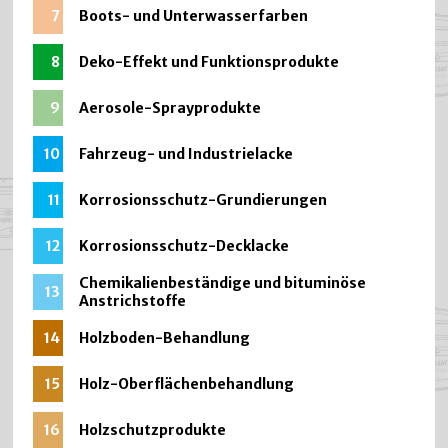
7
Boots- und Unterwasserfarben
8
Deko-Effekt und Funktionsprodukte
9
Aerosole-Sprayprodukte
10
Fahrzeug- und Industrielacke
11
Korrosionsschutz-Grundierungen
12
Korrosionsschutz-Decklacke
Chemikalienbeständige und bituminöse
13
Anstrichstoffe
14
Holzboden-Behandlung
15
Holz-Oberflächenbehandlung
16
Holzschutzprodukte