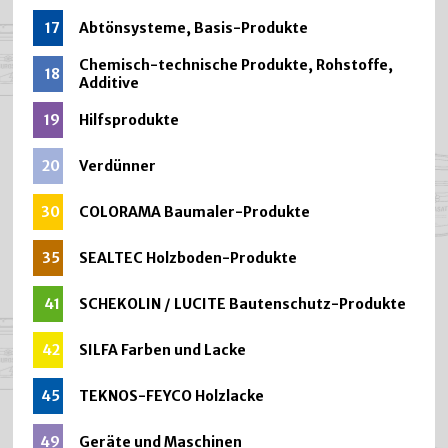
17
Abtönsysteme, Basis-Produkte
Chemisch-technische Produkte, Rohstoffe,
18
Additive
19
Hilfsprodukte
20
Verdünner
30
COLORAMA Baumaler-Produkte
35
SEALTEC Holzboden-Produkte
41
SCHEKOLIN / LUCITE Bautenschutz-Produkte
42
SILFA Farben und Lacke
45
TEKNOS-FEYCO Holzlacke
49
Geräte und Maschinen